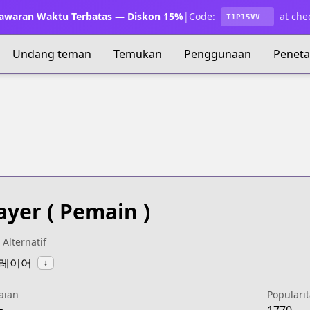
waran Waktu Terbatas — Diskon 15%
|
Code:
at che
T1P15VV
Undang teman
Temukan
Penggunaan
Penet
ayer
( Pemain )
 Alternatif
플레이어
↓
aian
Popularit