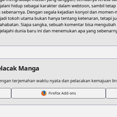
/player
alani hidup sebagai karakter dalam webtoon, sambil tetap 
 sebenarnya. Dengan segala kejadian konyol dan momen-
adi tokoh utama bukan hanya tentang ketenaran, tetapi j
nhn?titleId=745876
ahabatan. Siapa sangka, sebuah komentar bisa mengubah s
elajahi dunia baru ini dan menemukan apa yang sebenarny
.html?id=nly1ont
elacak Manga
ngan terjemahan waktu nyata dan pelacakan kemajuan lint
Firefox Add-ons