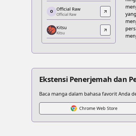
https://www.anime-planet.com/manga
menj
Official Raw
O
Official Raw
yang
Official Raw
Official Raw
menj
Kitsu
https://comic.naver.com/webtoon/list.
pers
Kitsu
Kitsu
menj
Kitsu
https://kitsu.app/manga/56704
MangaUpdates
MangaUpdates
https://www.mangaupdates.com/series
Ekstensi Penerjemah dan P
Baca manga dalam bahasa favorit Anda de
Chrome Web Store