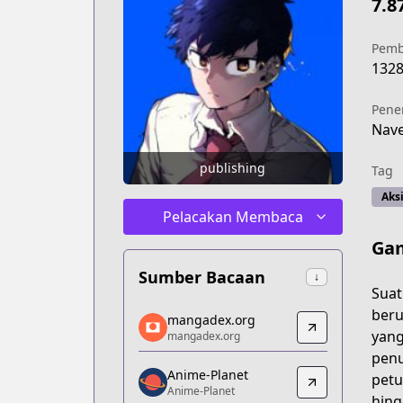
7.8
Pemb
132
Pene
Nav
publishing
Tag
Aks
Pelacakan Membaca
Ga
Sumber Bacaan
↓
Suat
mangadex.org
beru
mangadex.org
mangadex.org
yang
mangadex.org
https://mangadex.org/title/6994b74a-
penu
Anime-Planet
Anime-Planet
petu
Anime-Planet
Anime-Planet
hing