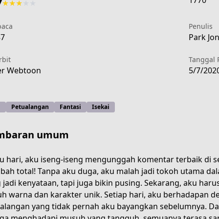
1770
7
★
★
★
★
★
aca
Penulis
87
Park Jo
rbit
Tanggal 
er Webtoon
5/7/202
i
Petualangan
Fantasi
Isekai
mbaran umum
u hari, aku iseng-iseng mengunggah komentar terbaik di s
bah total! Tanpa aku duga, aku malah jadi tokoh utama dala
 jadi kenyataan, tapi juga bikin pusing. Sekarang, aku har
2ecd-4a54-8d23-d2adff5e0b0c
h warna dan karakter unik. Setiap hari, aku berhadapan 
alangan yang tidak pernah aku bayangkan sebelumnya. D
ga menghadapi musuh yang tangguh, semuanya terasa sang