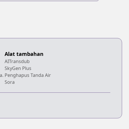
Alat tambahan
AITransdub
SkyGen Plus
a.
Penghapus Tanda Air
Sora