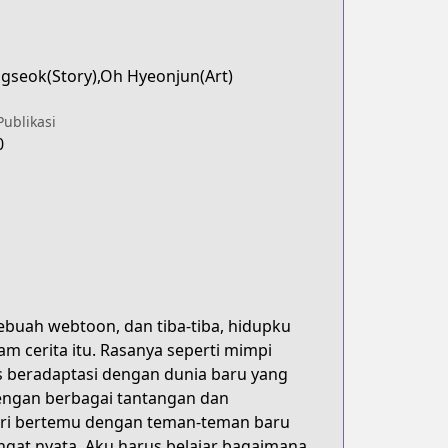
ngseok(Story),Oh Hyeonjun(Art)
Publikasi
0
ebuah webtoon, dan tiba-tiba, hidupku
m cerita itu. Rasanya seperti mimpi
us beradaptasi dengan dunia baru yang
dengan berbagai tantangan dan
ari bertemu dengan teman-teman baru
at nyata. Aku harus belajar bagaimana