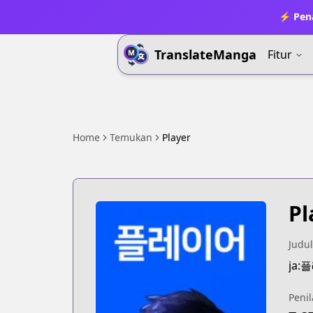
⚡ Pena
TranslateManga
Fitur
Home
Temukan
Player
Pl
Judul
ja:
Penil