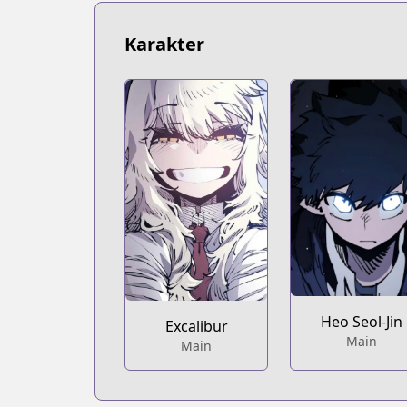
Karakter
Heo Seol-Jin
Excalibur
Main
Main