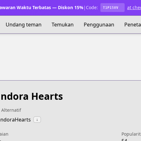
waran Waktu Terbatas — Diskon 15%
|
Code:
at che
T1P15VV
Undang teman
Temukan
Penggunaan
Penet
ndora Hearts
 Alternatif
andoraHearts
↓
aian
Popularit