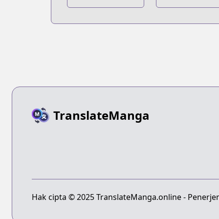
no Gilbert
Caucus Race
TranslateManga
Hak cipta © 2025 TranslateManga.online - Penerje