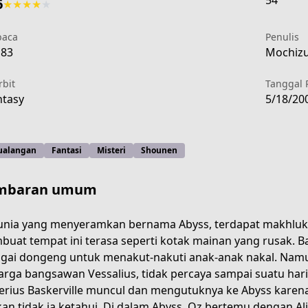
54
6
★
★
★
★
★
aca
Penulis
183
Mochizuk
rbit
Tanggal 
tasy
5/18/20
ualangan
Fantasi
Misteri
Shounen
mbaran umum
unia yang menyeramkan bernama Abyss, terdapat makhluk-
uat tempat ini terasa seperti kotak mainan yang rusak.
gai dongeng untuk menakut-nakuti anak-anak nakal. Namun,
f7c7-46da-95d5-8f5ae1e6fe57
arga bangsawan Vessalius, tidak percaya sampai suatu har
erius Baskerville muncul dan mengutuknya ke Abyss karena
an tidak ia ketahui. Di dalam Abyss, Oz bertemu dengan Al