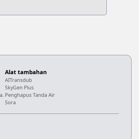
Alat tambahan
AITransdub
SkyGen Plus
a.
Penghapus Tanda Air
Sora