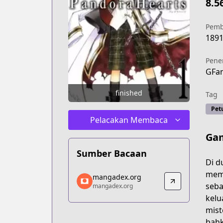
8.5
Pemb
189
Pene
GFan
finished
Tag
Pet
Pelacakan Membaca
Ga
Sumber Bacaan
Di d
mangadex.org
memb
mangadex.org
mangadex.org
seba
mangadex.org
https://mangadex.org/title/c00cc3d9-
kelu
mist
bahk