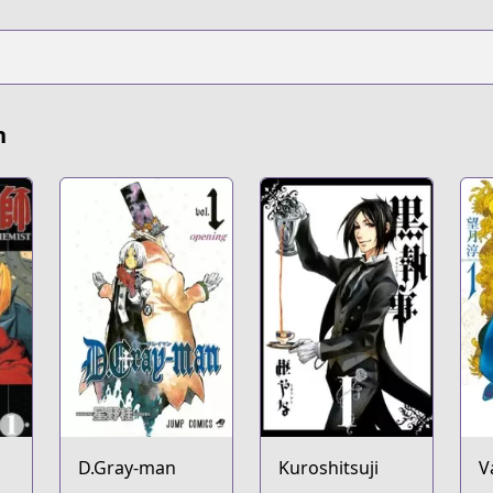
n
D.Gray-man
Kuroshitsuji
V