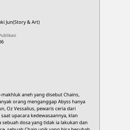
i Jun(Story & Art)
Publikasi
06
makhluk aneh yang disebut Chains,
 Banyak orang menganggap Abyss hanya
 Oz Vessalius, pewaris ceria dari
i saat upacara kedewasaannya, klan
 sebuah dosa yang tidak ia lakukan dan
ice, sebuah Chain unik yang bisa berubah