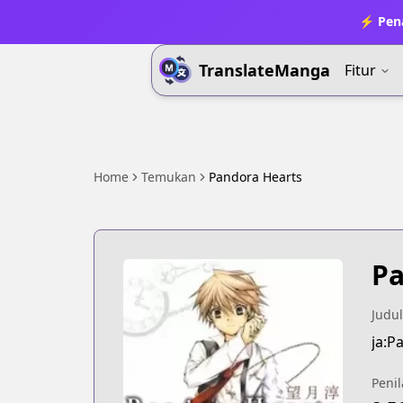
⚡ Pena
TranslateManga
Fitur
Home
Temukan
Pandora Hearts
Pa
Judul
ja:P
Penil