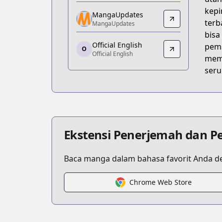
https://page.kakao.com/content/6058
kepi
MangaUpdates
MangaUpdates
terb
MangaUpdates
MangaUpdates
bisa
Official English
https://www.mangaupdates.com/serie
pema
O
Official English
Official English
memb
Official English
seru
https://tapas.io/series/a-tactical-geniu
Ekstensi Penerjemah dan P
Baca manga dalam bahasa favorit Anda de
Chrome Web Store