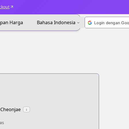
ckout
apan Harga
Bahasa Indonesia
 Cheonjae
↓
as