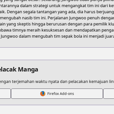
7038
ntarannya dalam strategi untuk mengangkat tim ini dari 
aik. Dengan segala tantangan yang ada, dia harus berjua
 mengubah nasib tim ini. Perjalanan Jungwoo penuh dengan 
s.html?id=8tolmcw
in yang skeptis hingga berurusan dengan para pemilik klub
awa timnya meraih kesuksesan dan mendapatkan pengaku
 Jungwoo dalam mengubah tim sepak bola ini menjadi juar
s-on-the-field/info
elacak Manga
ngan terjemahan waktu nyata dan pelacakan kemajuan lint
Firefox Add-ons