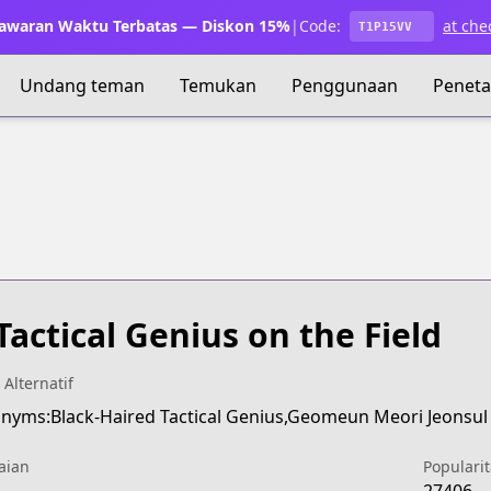
waran Waktu Terbatas — Diskon 15%
|
Code:
at che
T1P15VV
Undang teman
Temukan
Penggunaan
Penet
Tactical Genius on the Field
 Alternatif
nyms:Black-Haired Tactical Genius,Geomeun Meori Jeonsul
aian
Popularit