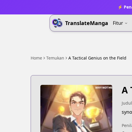
⚡ Pena
TranslateManga
Fitur
Home
Temukan
A Tactical Genius on the Field
A 
Judul
syno
Penil