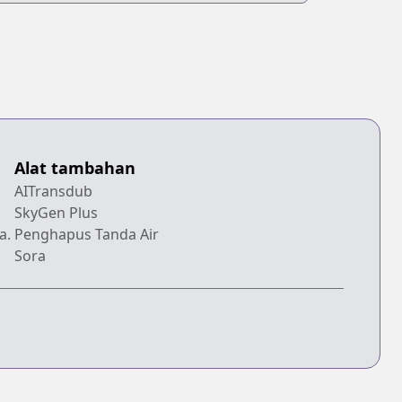
Alat tambahan
AITransdub
SkyGen Plus
a.
Penghapus Tanda Air
Sora