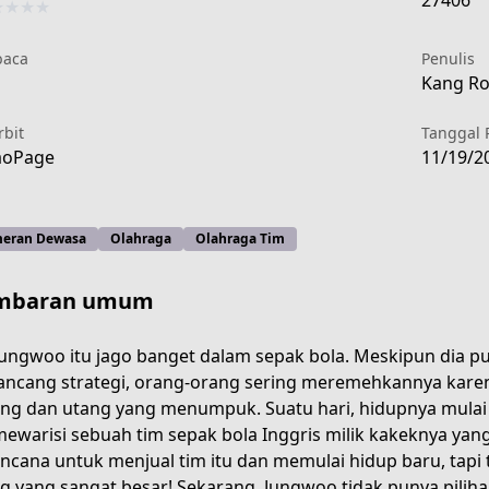
27406
★
★
★
★
aca
Penulis
Kang Ro
rbit
Tanggal 
aoPage
11/19/2
eran Dewasa
Olahraga
Olahraga Tim
mbaran umum
ungwoo itu jago banget dalam sepak bola. Meskipun dia p
ncang strategi, orang-orang sering meremehkannya karen
ng dan utang yang menumpuk. Suatu hari, hidupnya mulai
2822-48f7-87d6-ce62f1a46bf4
mewarisi sebuah tim sepak bola Inggris milik kakeknya yan
ncana untuk menjual tim itu dan memulai hidup baru, tapi 
g yang sangat besar! Sekarang, Jungwoo tidak punya pilih