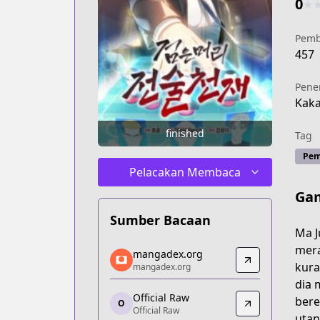
0
★
Pemb
457
Pene
Kak
finished
Tag
Pem
Pelacakan Membaca
Ga
Sumber Bacaan
Ma J
mangadex.org
mera
mangadex.org
mangadex.org
kura
mangadex.org
https://mangadex.org/title/3975b7da-
dia 
Official Raw
Official Raw
bere
O
Official Raw
Official Raw
utan