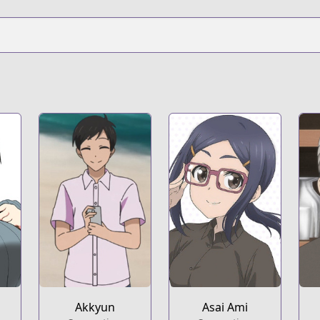
.html?id=rvgofuj
t
Akkyun
Asai Ami