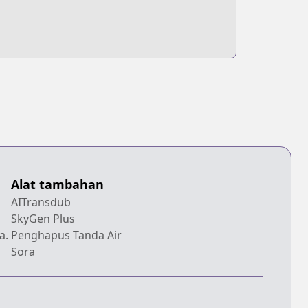
Alat tambahan
AITransdub
SkyGen Plus
a.
Penghapus Tanda Air
Sora