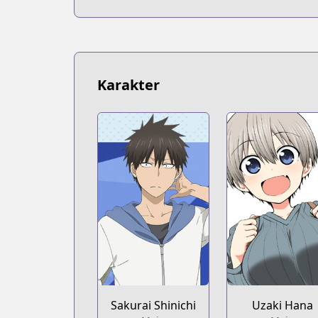
https://www.mangaupdates.com/series
Book☆Walker
Book☆Walker
https://bookwalker.jp/series/166064/lis
Karakter
Sakurai Shinichi
Uzaki Hana