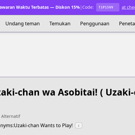
waran Waktu Terbatas — Diskon 15%
|
Code:
at che
T1P15VV
Undang teman
Temukan
Penggunaan
Penet
aki-chan wa Asobitai!
( Uzaki
 Alternatif
nyms:Uzaki-chan Wants to Play!
↓