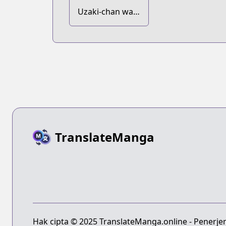
Uzaki-chan wa
Asobitai! dj -
Soto Uzaki
TranslateManga
Hak cipta © 2025 TranslateManga.online - Penerje