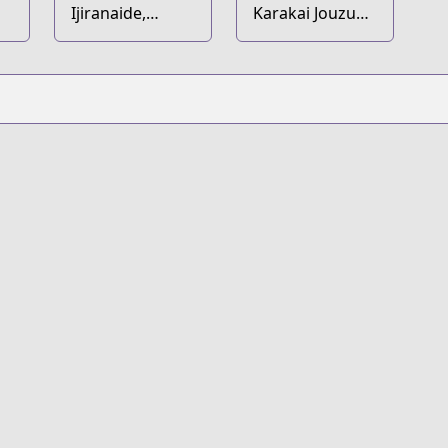
Ijiranaide,
Karakai Jouzu
Nagatoro-san
no Takagi-san