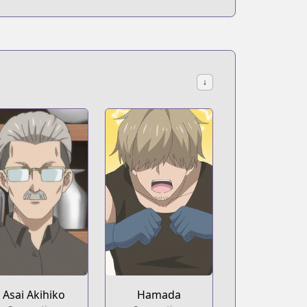
↓
Asai Akihiko
Hamada