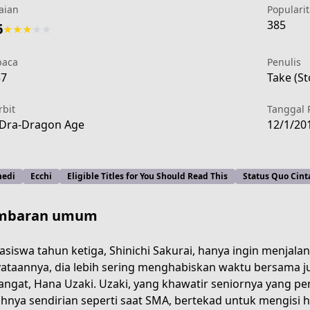
aian
Popularit
385
6
★
★
★
★
★
aca
Penulis
57
Take (St
rbit
Tanggal 
Dra-Dragon Age
12/1/20
edi
Ecchi
Eligible Titles for You Should Read This
Status Quo Cint
mbaran umum
siswa tahun ketiga, Shinichi Sakurai, hanya ingin menjal
ataannya, dia lebih sering menghabiskan waktu bersama j
8b12-4a4d-9c6d-2487028fe319
ngat, Hana Uzaki. Uzaki, yang khawatir seniornya yang 
ahnya sendirian seperti saat SMA, bertekad untuk mengisi h