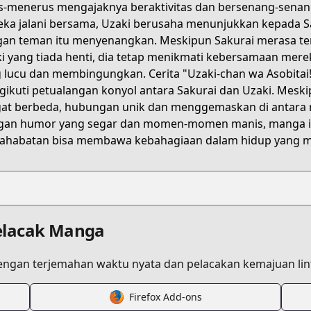
s-menerus mengajaknya beraktivitas dan bersenang-senan
3R8X
ka jalani bersama, Uzaki berusaha menunjukkan kepada 
an teman itu menyenangkan. Meskipun Sakurai merasa te
i yang tiada henti, dia tetap menikmati kebersamaan mere
uzaki-chan-wants-to-hang-out
 lucu dan membingungkan. Cerita "Uzaki-chan wa Asobitai!" i
ikuti petualangan konyol antara Sakurai dan Uzaki. Mesk
at berbeda, hubungan unik dan menggemaskan di antara 
/465452/
gan humor yang segar dan momen-momen manis, manga 
ahabatan bisa membawa kebahagiaan dalam hidup yang 
4657_S
elacak Manga
ngan terjemahan waktu nyata dan pelacakan kemajuan lint
Firefox Add-ons