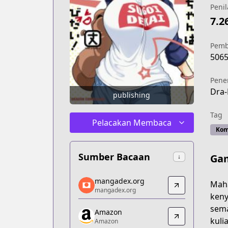
Penil
7.2
Pemb
506
Pene
Dra-
publishing
Tag
Pelacakan Membaca
Kom
Sumber Bacaan
Ga
↓
mangadex.org
mangadex.org
Maha
mangadex.org
mangadex.org
keny
https://mangadex.org/title/5a90308a-
sema
Amazon
Amazon
kuli
Amazon
Amazon