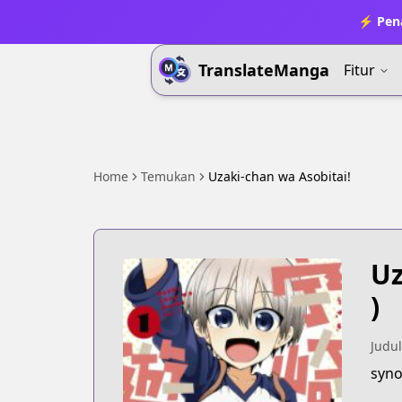
⚡ Pena
TranslateManga
Fitur
Home
Temukan
Uzaki-chan wa Asobitai!
Uz
)
Judul
syno