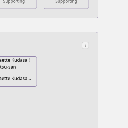
Supporting
Supporting
↓
aette Kudasai!
kutsu-san