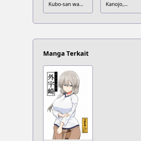
Kubo-san wa
Kanojo,
Mob wo
Okarishimasu
Yurusanai
Manga Terkait