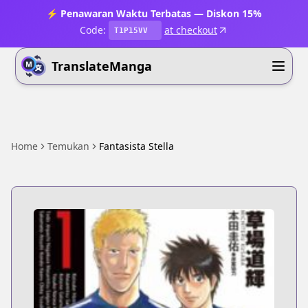
⚡ Penawaran Waktu Terbatas — Diskon 15%
Code:
at checkout
T1P15VV
TranslateManga
Home
Temukan
Fantasista Stella