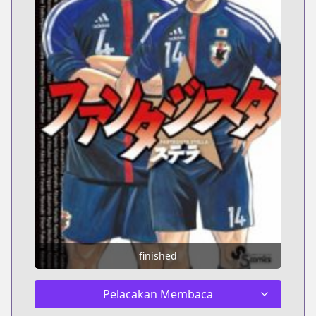
finished
Pelacakan Membaca