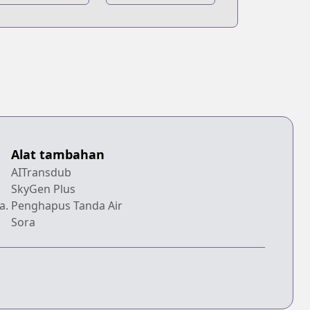
Alat tambahan
AITransdub
SkyGen Plus
a.
Penghapus Tanda Air
Sora