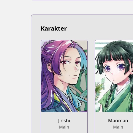
https://bookwalker.jp/series/149254/lis
Karakter
Jinshi
Maomao
Main
Main