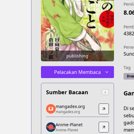
Penil
8.0
Pemb
438
Pene
Sund
publishing
Tag
Pelacakan Membaca
Dra
Sumber Bacaan
Ga
↓
mangadex.org
mangadex.org
Di s
mangadex.org
mangadex.org
sebu
https://mangadex.org/title/8c1d7d0c-
gadi
Anime-Planet
Anime-Planet
memb
Anime-Planet
Anime-Planet