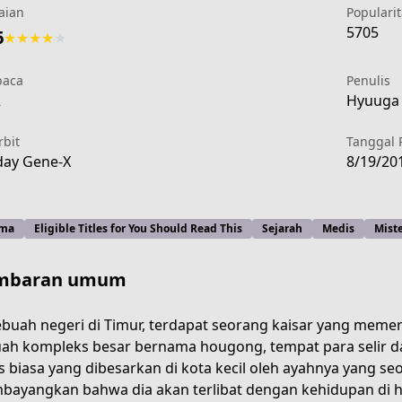
aian
Popularit
5705
6
★
★
★
★
★
aca
Penulis
2
Hyuuga 
rbit
Tanggal 
ay Gene-X
8/19/20
ma
Eligible Titles for You Should Read This
Sejarah
Medis
Miste
mbaran umum
ebuah negeri di Timur, terdapat seorang kaisar yang memer
ah kompleks besar bernama hougong, tempat para selir d
e0b7-4170-941d-29f652c3c19d
s biasa yang dibesarkan di kota kecil oleh ayahnya yang se
ayangkan bahwa dia akan terlibat dengan kehidupan di h