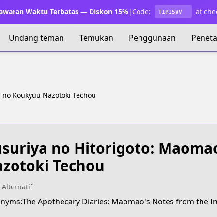
waran Waktu Terbatas — Diskon 15%
|
Code:
at che
T1P15VV
Undang teman
Temukan
Penggunaan
Penet
o no Koukyuu Nazotoki Techou
suriya no Hitorigoto: Maoma
zotoki Techou
 Alternatif
nyms:The Apothecary Diaries: Maomao's Notes from the In