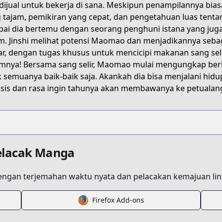
dijual untuk bekerja di sana. Meskipun penampilannya bia
the-apothecary-diaries-maomaos-notes-from-the-inner-pa
 tajam, pemikiran yang cepat, dan pengetahuan luas tentan
ai dia bertemu dengan seorang penghuni istana yang juga s
m. Jinshi melihat potensi Maomao dan menjadikannya sebaga
ar, dengan tugas khusus untuk mencicipi makanan sang sel
mnya! Bersama sang selir, Maomao mulai mengungkap berb
k semuanya baik-baik saja. Akankah dia bisa menjalani hi
de/3269754496551508487
isis dan rasa ingin tahunya akan membawanya ke petualan
elacak Manga
s.html?id=ua26705
ngan terjemahan waktu nyata dan pelacakan kemajuan lint
kusuriya-no-hitorigoto
Firefox Add-ons