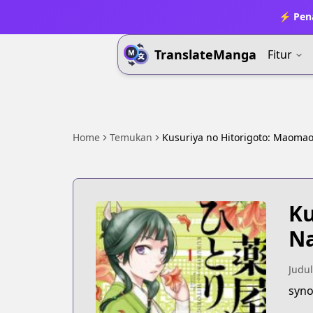
⚡ Pena
TranslateManga
Fitur
Home
Temukan
Kusuriya no Hitorigoto: Maoma
Ku
Na
Judul
syno