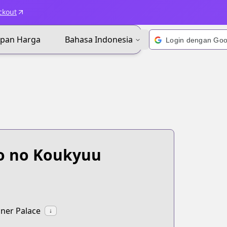
ckout
apan Harga
Bahasa Indonesia
o no Koukyuu
ner Palace
↓