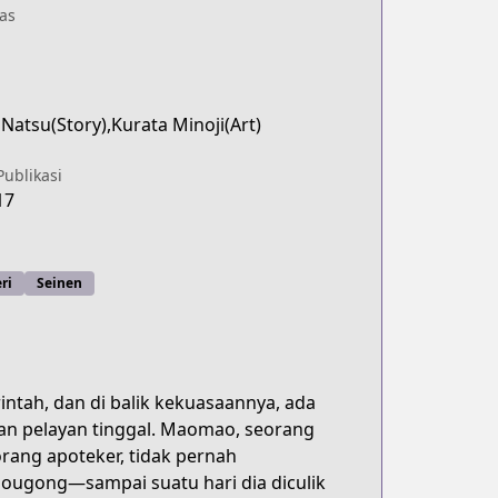
as
Natsu(Story),Kurata Minoji(Art)
Publikasi
17
ri
Seinen
intah, dan di balik kekuasaannya, ada
an pelayan tinggal. Maomao, seorang
orang apoteker, tidak pernah
ougong—sampai suatu hari dia diculik