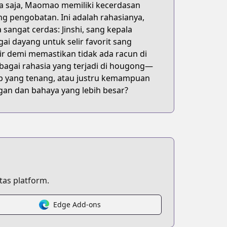
sa saja, Maomao memiliki kecerdasan
lace
g pengobatan. Ini adalah rahasianya,
angat cerdas: Jinshi, sang kepala
i dayang untuk selir favorit sang
ir demi memastikan tidak ada racun di
agai rahasia yang terjadi di hougong—
dup yang tenang, atau justru kemampuan
gan dan bahaya yang lebih besar?
as platform.
Edge Add-ons