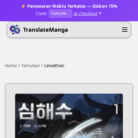
⚡ Penawaran Waktu Terbatas — Diskon 15%
Code:
at checkout
T1P15VV
TranslateManga
Home
Temukan
Leviathan