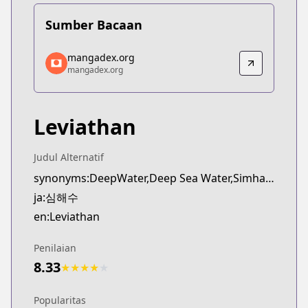
Sumber Bacaan
mangadex.org
mangadex.org
mangadex.org
mangadex.org
https://mangadex.org/title/274a8e39-71a8-4bd2-a
Leviathan
Judul Alternatif
synonyms:DeepWater,Deep Sea Water,Simhaesu
ja:심해수
en:Leviathan
Penilaian
8.33
★
★
★
★
★
Popularitas