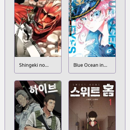
Shingeki no
Blue Ocean in
Kyojin
the Eyes