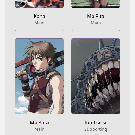
Kana
Ma Rita
Main
Main
Ma Bota
Kentrassi
Main
Supporting