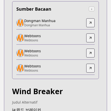
Sumber Bacaan
↓
Dongman Manhua
Dongman Manhua
Dongman Manhua
Dongman Manhua
https://www.dongmanmanhua.cn/BOY/wind-brea
Webtoons
Webtoons
Webtoons
Webtoons
https://www.webtoons.com/zh-hant/shonen/wind-b
Webtoons
Webtoons
Webtoons
Webtoons
Webtoons
https://www.webtoons.com/fr/sports/wind-breaker
Webtoons
Webtoons
Webtoons
https://www.webtoons.com/th/drama/wind-breaker
Wind Breaker
Naver Series
Naver Series
https://series.naver.com/comic/detail.series?pro
Judul Alternatif
Webtoons
ja:윈드 브레이커