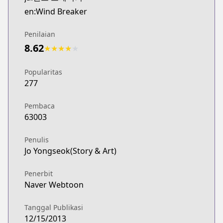
Webtoons
en:Wind Breaker
http://www.webtoons.com/en/sports/wind-breaker/
Naver Webtoon
Penilaian
Naver Webtoon
8.62
★
★
★
★
★
http://comic.naver.com/webtoon/list.nhn?titleId=
Popularitas
277
Pembaca
63003
Penulis
Jo Yongseok(Story & Art)
Penerbit
Naver Webtoon
Tanggal Publikasi
12/15/2013