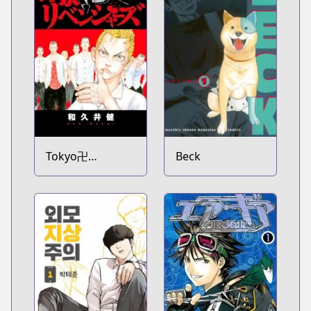
Tokyo卍
Beck
Revengers