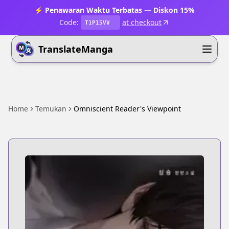
⚡ Penawaran Waktu Terbatas — Diskon 15%
Code:
at checkout
T1P15VV
TranslateManga
Home
Temukan
Omniscient Reader's Viewpoint