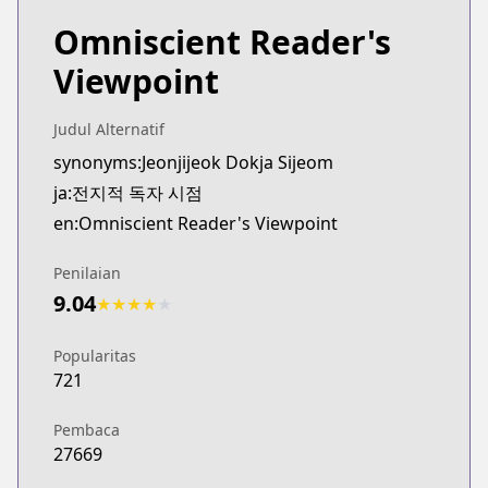
Omniscient Reader's
Viewpoint
Judul Alternatif
synonyms:Jeonjijeok Dokja Sijeom
ja:전지적 독자 시점
en:Omniscient Reader's Viewpoint
Penilaian
9.04
★
★
★
★
★
Popularitas
721
Pembaca
27669