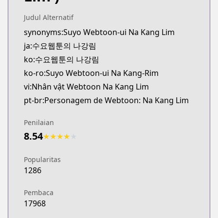
Judul Alternatif
synonyms:Suyo Webtoon-ui Na Kang Lim
ja:수요웹툰의 나강림
ko:수요웹툰의 나강림
ko-ro:Suyo Webtoon-ui Na Kang-Rim
vi:Nhân vật Webtoon Na Kang Lim
pt-br:Personagem de Webtoon: Na Kang Lim
Penilaian
8.54
★
★
★
★
★
Popularitas
1286
Pembaca
17968