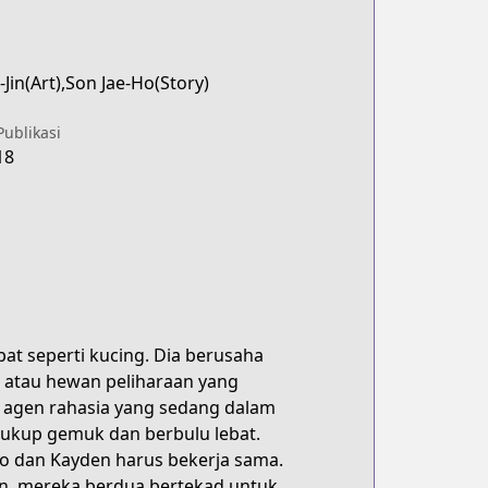
Jin(Art),Son Jae-Ho(Story)
Publikasi
18
at seperti kucing. Dia berusaha
l atau hewan peliharaan yang
ng agen rahasia yang sedang dalam
. cukup gemuk dan berbulu lebat.
oo dan Kayden harus bekerja sama.
en, mereka berdua bertekad untuk