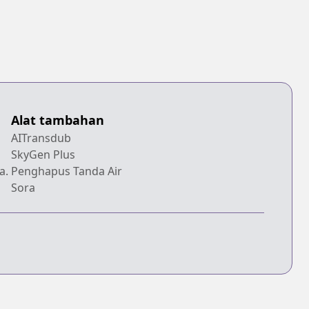
Alat tambahan
AITransdub
SkyGen Plus
a.
Penghapus Tanda Air
Sora