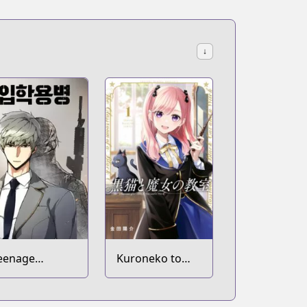
↓
eenage
Kuroneko to
ercenary
Majo no
Kyoushitsu