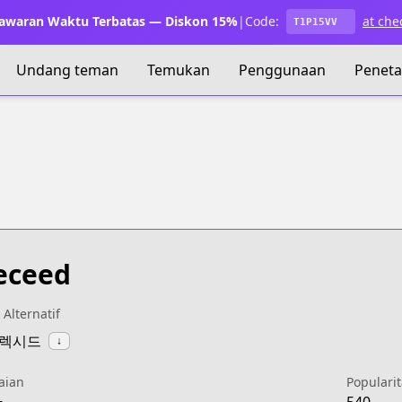
waran Waktu Terbatas — Diskon 15%
|
Code:
at che
T1P15VV
Undang teman
Temukan
Penggunaan
Penet
eceed
 Alternatif
일렉시드
↓
aian
Popularit