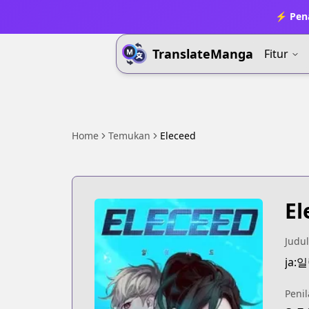
⚡ Pena
TranslateManga
Fitur
Home
Temukan
Eleceed
El
Judul
ja:
Penil