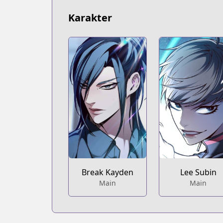
Karakter
Break Kayden
Lee Subin
Main
Main