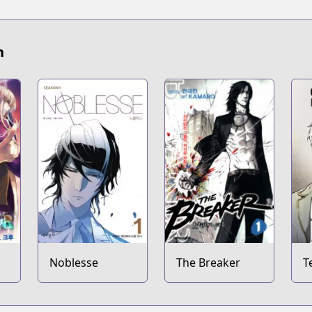
n
Noblesse
The Breaker
T
M