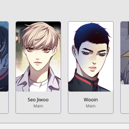
Seo Jiwoo
Wooin
Main
Main