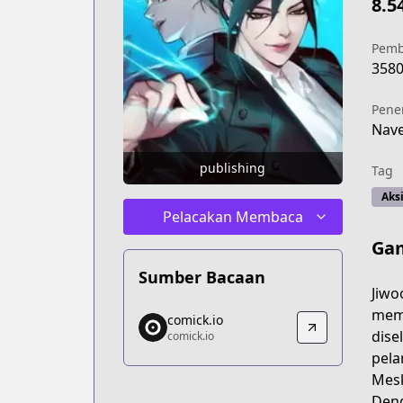
8.5
Pemb
358
Pene
Nav
publishing
Tag
Aks
Pelacakan Membaca
Ga
Sumber Bacaan
Jiwo
comick.io
memb
comick.io
comick.io
dise
comick.io
https://comick.io/comic/04-eleceed
pela
Mesk
Deng