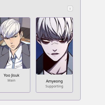
↓
Yoo Jisuk
Main
Amyeong
Supporting