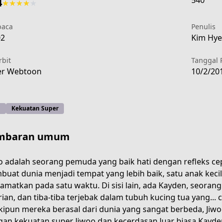
540
4
★
★
★
★
★
aca
Penulis
02
Kim Hye-
rbit
Tanggal 
er Webtoon
10/2/20
i
Kekuatan Super
mbaran umum
o adalah seorang pemuda yang baik hati dengan refleks cep
uat dunia menjadi tempat yang lebih baik, satu anak keci
lamatkan pada satu waktu. Di sisi lain, ada Kayden, seora
rian, dan tiba-tiba terjebak dalam tubuh kucing tua yang..
ipun mereka berasal dari dunia yang sangat berbeda, Jiw
an kekuatan super Jiwoo dan kecerdasan luar biasa Kayd