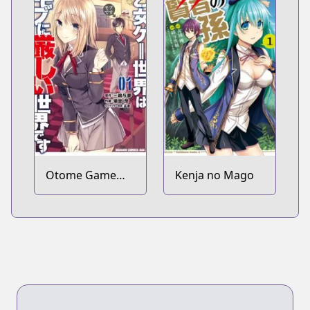
Otome Game
Kenja no Mago
Sekai wa Mob ni
Kibishii Sekai
desu