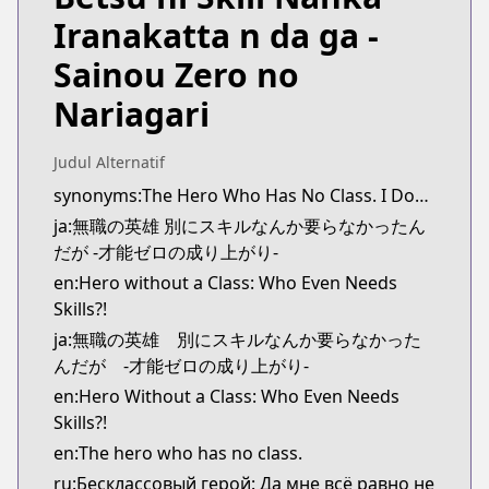
https://www.comic-earthstar.jp/detail/musyoku
Iranakatta n da ga -
Kitsu
Kitsu
Sainou Zero no
https://kitsu.app/manga/55367
Nariagari
CDJapan
CDJapan
https://www.anime-planet.com/manga/https://ww
Judul Alternatif
MangaUpdates
synonyms:The Hero Who Has No Class. I Don't Need Any Skills, It's Okay.,The Hero Who Has No Class.
MangaUpdates
ja:無職の英雄 別にスキルなんか要らなかったん
https://www.mangaupdates.com/series.html?id=1
だが -才能ゼロの成り上がり-
novelUpdates
en:Hero without a Class: Who Even Needs
novelUpdates
Skills?!
https://www.novelupdates.com/series/mushoku-no-
ja:無職の英雄 別にスキルなんか要らなかった
Book☆Walker
んだが -才能ゼロの成り上がり-
Book☆Walker
en:Hero Without a Class: Who Even Needs
https://bookwalker.jp/series/208282/list
Skills?!
Official English
Official English
en:The hero who has no class.
https://store.crunchyroll.com/products/hero-wit
ru:Бесклассовый герой: Да мне всё равно не