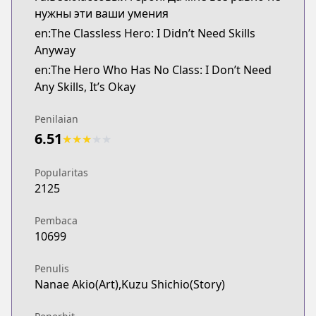
нужны эти ваши умения
en:The Classless Hero: I Didn’t Need Skills
Anyway
en:The Hero Who Has No Class: I Don’t Need
Any Skills, It’s Okay
Penilaian
6.51
★
★
★
★
★
Popularitas
2125
Pembaca
10699
Penulis
Nanae Akio(Art),Kuzu Shichio(Story)