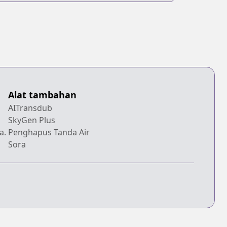
Alat tambahan
AITransdub
SkyGen Plus
a.
Penghapus Tanda Air
Sora