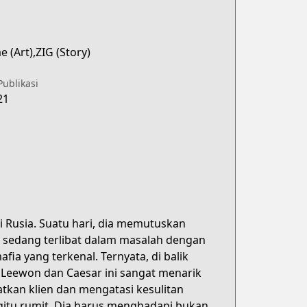
 (Art),ZIG (Story)
Publikasi
21
 Rusia. Suatu hari, dia memutuskan
sedang terlibat dalam masalah dengan
fia yang terkenal. Ternyata, di balik
 Leewon dan Caesar ini sangat menarik
kan klien dan mengatasi kesulitan
egitu rumit. Dia harus menghadapi bukan