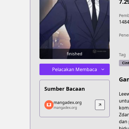
7.2
Pemb
148
Pene
finished
Tag
Cint
Pelacakan Membaca
Ga
Sumber Bacaan
Leew
mangadex.org
untu
mangadex.org
mangadex.org
komi
mangadex.org
https://mangadex.org/title/b92b3fbd-
Zdan
dan 
hidu