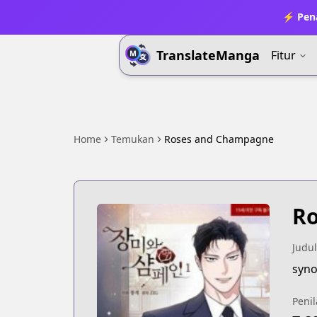
⚡ Pena
TranslateManga
Fitur
Home
Temukan
Roses and Champagne
R
Judul
syn
Penil