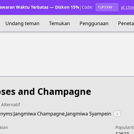
waran Waktu Terbatas — Diskon 15%
|
Code:
at che
T1P15VV
Undang teman
Temukan
Penggunaan
Penet
oses and Champagne
 Alternatif
onyms:Jangmiwa Champagne,Jangmiwa Syampein
↓
aian
Popularit