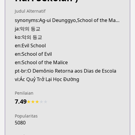
novelUpdates
https://www.novelupdates.com/series/school-of-ev
Judul Alternatif
synonyms:Ag-ui Deunggyo,School of the Malice
ja:악의 등교
ko:악의 등교
en:Evil School
en:School of Evil
en:School of the Malice
pt-br:O Demônio Retorna aos Dias de Escola
vi:Ác Quỷ Trở Lại Học Đường
Penilaian
7.49
★
★
★
★
★
Popularitas
5080