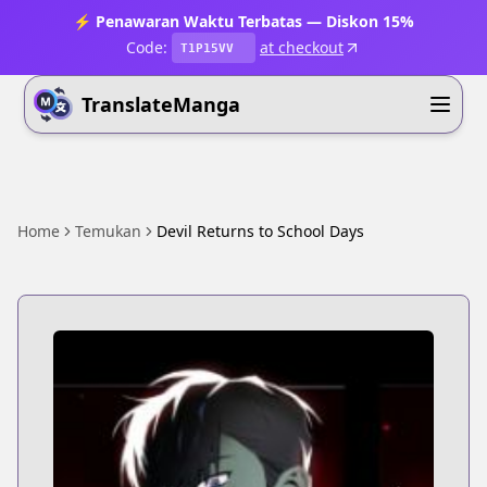
⚡ Penawaran Waktu Terbatas — Diskon 15%
Code:
at checkout
T1P15VV
TranslateManga
Home
Temukan
Devil Returns to School Days