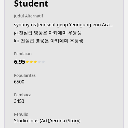
Student
Judul Alternatif
synonyms:Jeonseol-geup Yeongung-eun Academy Udeungsaeng
ja:전설급 영웅은 아카데미 우등생
ko:전설급 영웅은 아카데미 우등생
Penilaian
6.95
★
★
★
★
★
Popularitas
6500
Pembaca
3453
Penulis
Studio Inus (Art),Yerona (Story)