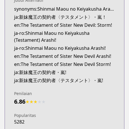
Judul Alternatif
Official English
synonyms:Shinmai Maou no Keiyakusha Arashi
http://www.sevenseasentertainment.com/series/th
ja:新妹魔王の契約者〈テスタメント〉・嵐！
en:The Testament of Sister New Devil: Storm!
ja-ro:Shinmai Maou no Keiyakusha
(Testament) Arashi!
ja-ro:Shinmai Maou no Keiyakusha Arashi!
en:The Testament of Sister New Devil Arashi!
en:The Testament of Sister New Devil Storm!
ja:新妹魔王の契約者・嵐!
ja:新妹魔王の契約者〈テスタメント〉・嵐!
Penilaian
6.86
★
★
★
★
★
Popularitas
5282