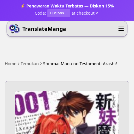
⚡ Penawaran Waktu Terbatas — Diskon 15%
Code:
at checkout
T1P15VV
TranslateManga
Home
Temukan
Shinmai Maou no Testament: Arashi!