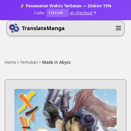
⚡ Penawaran Waktu Terbatas — Diskon 15%
Code:
at checkout
T1P15VV
TranslateManga
Home
Temukan
Made in Abyss