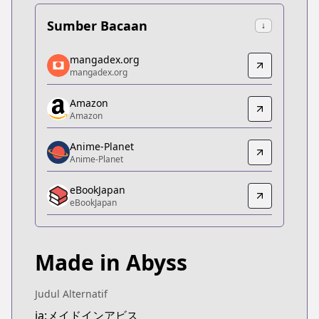
Sumber Bacaan
↓
mangadex.org
mangadex.org
mangadex.org
mangadex.org
https://mangadex.org/title/80422e14-b9ad-4fda-9
Amazon
Amazon
Amazon
Amazon
https://www.amazon.co.jp/dp/B0F4RN5L3P
Anime-Planet
Anime-Planet
Anime-Planet
Anime-Planet
eBookJapan
https://www.anime-planet.com/manga/made-in-a
eBookJapan
eBookJapan
eBookJapan
https://ebookjapan.yahoo.co.jp/books/242413
Made in Abyss
Official Raw
Official Raw
https://webcomicgamma.takeshobo.co.jp/manga
Judul Alternatif
Kitsu
ja:メイドインアビス