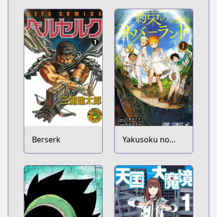
Berserk
Yakusoku no
Neverland