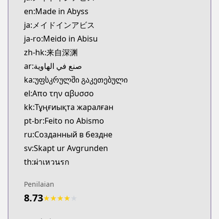
Kitsu
en:Made in Abyss
https://kitsu.app/manga/38449
ja:メイドインアビス
CDJapan
ja-ro:Meido in Abisu
CDJapan
zh-hk:来自深渊
https://www.anime-planet.com/manga/https://ww
MangaUpdates
ar:صنع في الهاوية
MangaUpdates
ka:უფსკრულში გაკეთებული
https://www.mangaupdates.com/series.html?id=8
el:Απο την αβυσσο
Book☆Walker
kk:Тұңғиықта жаралған
Book☆Walker
pt-br:Feito no Abismo
https://bookwalker.jp/series/17273
ru:Созданный в бездне
Official English
Official English
sv:Skapt ur Avgrunden
https://sevenseasentertainment.com/series/made-
th:ผ่าเหวนรก
Penilaian
8.73
★
★
★
★
★