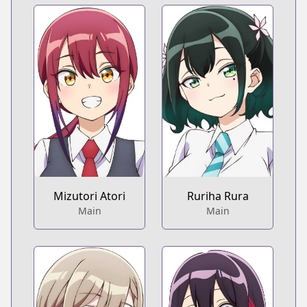
Mizutori Atori
Ruriha Rura
Main
Main