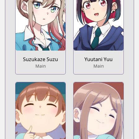
Suzukaze Suzu
Yuutani Yuu
Main
Main