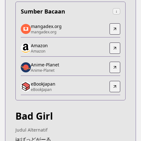
Sumber Bacaan
↓
mangadex.org
mangadex.org
mangadex.org
mangadex.org
https://mangadex.org/title/06338c21-dfd9-4ab0-
Amazon
Amazon
Amazon
Amazon
https://www.amazon.co.jp/dp/B0BKV7FV1N
Anime-Planet
Anime-Planet
Anime-Planet
Anime-Planet
eBookJapan
https://www.anime-planet.com/manga/bad-girl
eBookJapan
eBookJapan
eBookJapan
https://ebookjapan.yahoo.co.jp/books/680173
Bad Girl
Official Raw
Official Raw
https://comic-fuz.com/book/26007
Judul Alternatif
Kitsu
ja:ばっどがーる