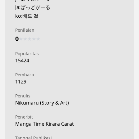
Kitsu
ja:ばっどがーる
https://kitsu.app/manga/62691
ko:배드 걸
MangaUpdates
MangaUpdates
Penilaian
https://www.mangaupdates.com/series.html?id=1
0
★
★
★
★
★
Book☆Walker
Book☆Walker
Popularitas
https://bookwalker.jp/series/337580
15424
Pembaca
1129
Penulis
Nikumaru (Story & Art)
Penerbit
Manga Time Kirara Carat
Tanggal Publikasi