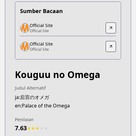
Sumber Bacaan
Official Site
Official Site
Official Site
Official Site
https://www.sublimemanga.com/read/manga/pala
Official Site
Official Site
Official Site
Official Site
https://www.shinshokan.co.jp/book/b633247.html
Kouguu no Omega
Judul Alternatif
ja:后宮のオメガ
en:Palace of the Omega
Penilaian
7.63
★
★
★
★
★