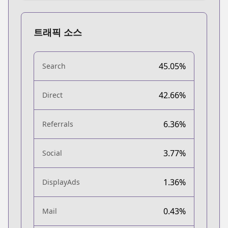
트래픽 소스
45.05%
Search
42.66%
Direct
6.36%
Referrals
3.77%
Social
1.36%
DisplayAds
0.43%
Mail