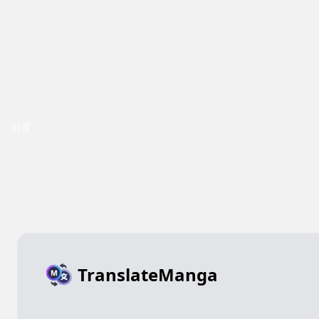
分享
TranslateManga