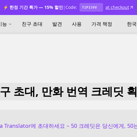
⚡ 한정 기간 특가 — 15% 할인
|
Code:
at checkout
T1P15VV
기능
친구 초대
발견
사용
가격 책정
한국
구 초대, 만화 번역 크레딧 
a Translator에 초대하세요 – 50 크레딧은 당신에게, 5