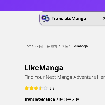
TranslateManga
Home
지원되는 만화 사이트
likemanga
LikeManga
Find Your Next Manga Adventure Her
3.8
TranslateManga 지원되는 기능: