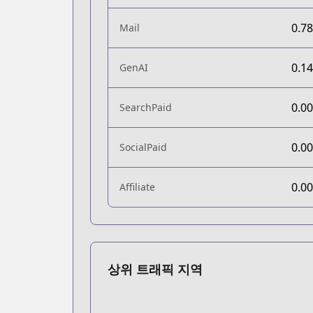
0.7
Mail
0.1
GenAI
0.0
SearchPaid
0.0
SocialPaid
0.0
Affiliate
상위 트래픽 지역