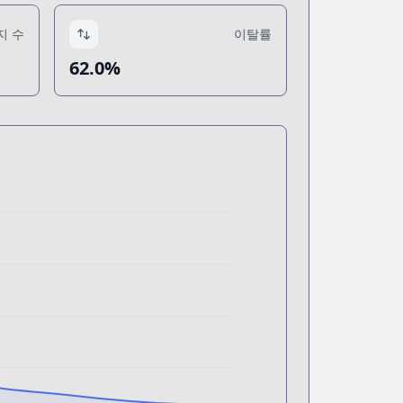
지 수
이탈률
62.0%