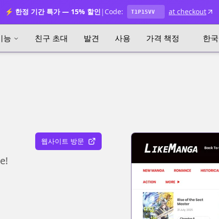
⚡ 한정 기간 특가 — 15% 할인
|
Code:
at checkout
T1P15VV
기능
친구 초대
발견
사용
가격 책정
한국
웹사이트 방문
e!