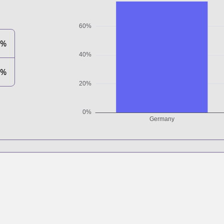
8%
2%