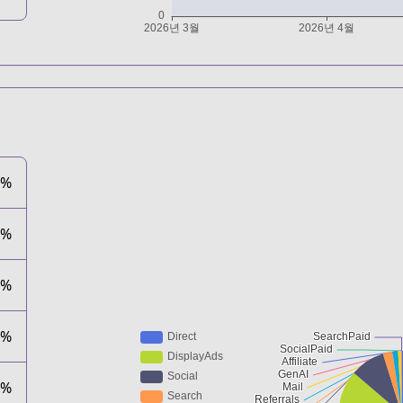
5%
2%
3%
5%
3%