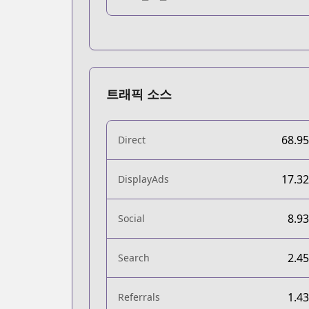
트래픽 소스
68.9
Direct
17.3
DisplayAds
8.9
Social
2.4
Search
1.4
Referrals