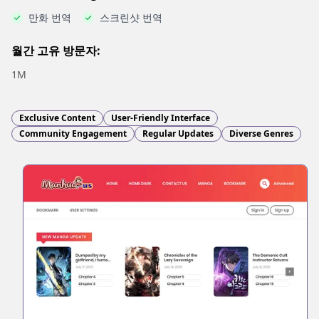
만화 번역
스크린샷 번역
월간 고유 방문자:
1M
Exclusive Content
User-Friendly Interface
Community Engagement
Regular Updates
Diverse Genres