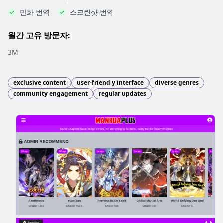
만화 번역
스크린샷 번역
월간 고유 방문자:
3M
exclusive content
user-friendly interface
diverse genres
community engagement
regular updates