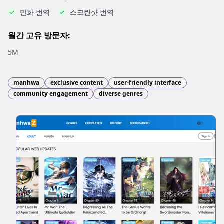
만화 번역
스크린샷 번역
월간 고유 방문자:
5M
manhwa
exclusive content
user-friendly interface
community engagement
diverse genres