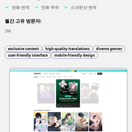
만화 번역
만화 추적
스크린샷 번역
월간 고유 방문자:
2M
exclusive content
high-quality translations
diverse genres
user-friendly interface
mobile-friendly design