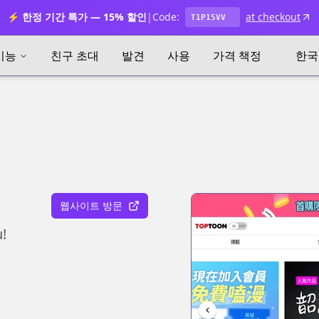
⚡ 한정 기간 특가 — 15% 할인
|
Code:
at checkout
T1P15VV
기능
친구 초대
발견
사용
가격 책정
한국
웹사이트 방문
!