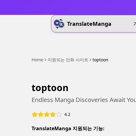
TranslateManga
Home
지원되는 만화 사이트
toptoon
toptoon
Endless Manga Discoveries Await You
4.2
TranslateManga 지원되는 기능: