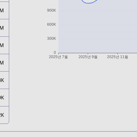
1M
1M
1M
1M
3K
9K
2K