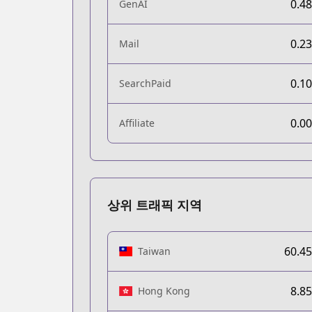
0.4
GenAI
0.2
Mail
0.1
SearchPaid
0.0
Affiliate
상위 트래픽 지역
60.4
Taiwan
8.8
Hong Kong