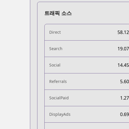
트래픽 소스
58.1
Direct
19.0
Search
14.4
Social
5.6
Referrals
1.2
SocialPaid
0.6
DisplayAds