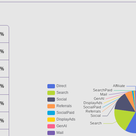
2%
7%
5%
0%
7%
9%