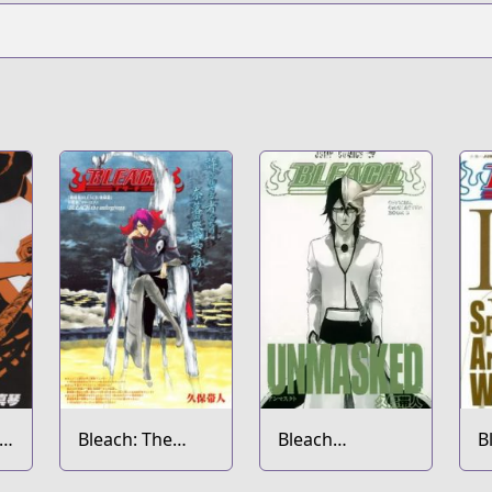
Bleach: The
Bleach
B
r
Unforgivens
Unmasked
A