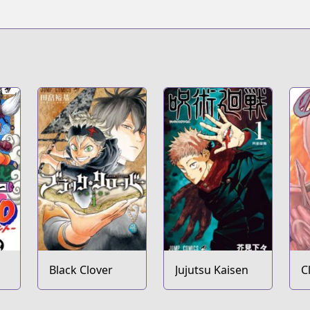
Black Clover
Jujutsu Kaisen
C