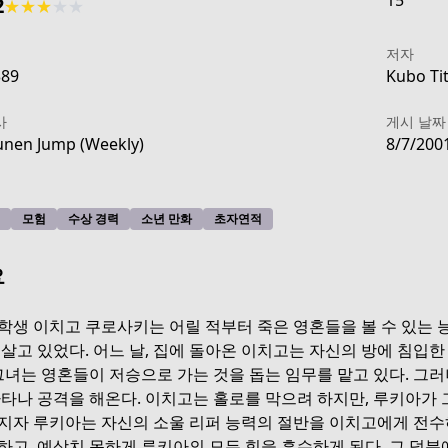
15
2
★
★
★
★
★
저자
389
Kubo Tit
사
게시 날짜
nen Jump (Weekly)
8/7/200
모험
수상 경력
소년 만화
초자연적
요
학생 이치고 쿠로사키는 어릴 적부터 죽은 영혼들을 볼 수 있는 능
 살고 있었다. 어느 날, 집에 돌아온 이치고는 자신의 방에 침입
 그녀는 영혼들이 저승으로 가는 것을 돕는 임무를 맡고 있다. 그러
나타나 공격을 해온다. 이치고는 홀로를 막으려 하지만, 루키아가 
지자 루키아는 자신의 소울 리퍼 능력의 절반을 이치고에게 전수
하고, 예상치 못하게 루키아의 모든 힘을 흡수하게 된다. 그 덕분에