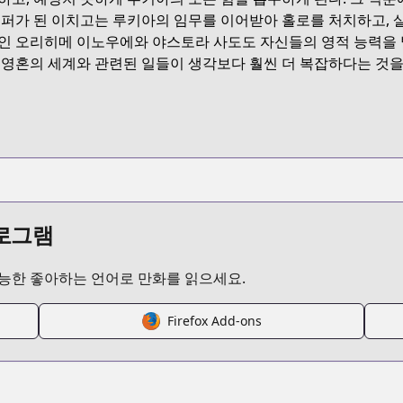
ters/bleach
리퍼가 된 이치고는 루키아의 임무를 이어받아 홀로를 처치하고, 
인 오리히메 이노우에와 야스토라 사도도 자신들의 영적 능력을 
 영혼의 세계와 관련된 일들이 생각보다 훨씬 더 복잡하다는 것을
/bleach.html
/10833519556325021930
s/200012
프로그램
가능한 좋아하는 언어로 만화를 읽으세요.
s/100004
Firefox Add-ons