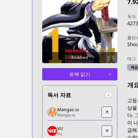
7.9
독자
427
출판
Shou
finished
태그
액션
트랙 읽기
개
독서 자료
↓
고등
Mangas.io
상을
Mangas.io
Mangas.io
다.
Mangas.io
https://www.mangas.io/lire/bleach
이 
Viz
Viz
급해
Viz
Viz
수락