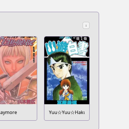
↓
laymore
Yuu☆Yuu☆Hakusho