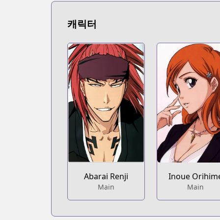
캐릭터
Abarai Renji
Inoue Orihim
Main
Main