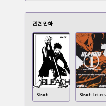
관련 만화
Bleach
Bleach: Letters
From the Othe