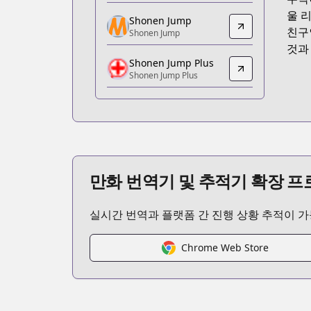
https://www.viz.com/shonenjump/chap
울 
Shonen Jump
Shonen Jump
친구
Shonen Jump
Shonen Jump
것과
Shonen Jump Plus
https://www.shonenjump.com/j/rensai
Shonen Jump Plus
Shonen Jump Plus
Shonen Jump Plus
https://shonenjumpplus.com/episode
MANGA Plus
MANGA Plus
https://mangaplus.shueisha.co.jp/title
만화 번역기 및 추적기 확장 
MANGA Plus
MANGA Plus
실시간 번역과 플랫폼 간 진행 상황 추적이 
https://mangaplus.shueisha.co.jp/title
Chrome Web Store