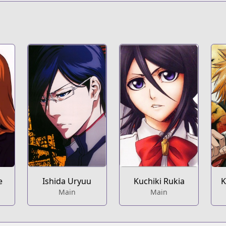
e
Ishida Uryuu
Kuchiki Rukia
K
Main
Main