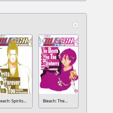
↓
leach: Spirits
Bleach: The
re Forever
Death Save the