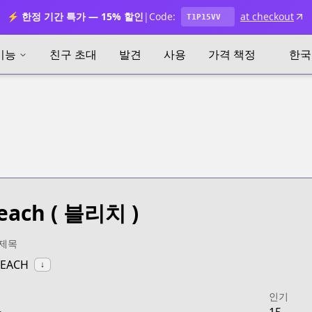
⚡ 한정 기간 특가 — 15% 할인
|
Code:
at checkout
T1P15VV
기능
친구 초대
발견
사용
가격 책정
한국
each
( 블리치 )
 제목
LEACH
↓
인기