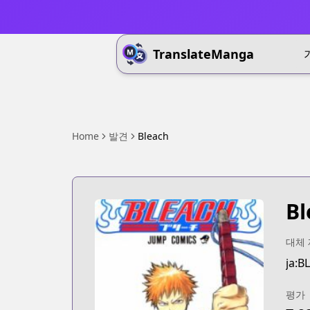
TranslateManga
Home
발견
Bleach
Bl
대체
ja:B
평가