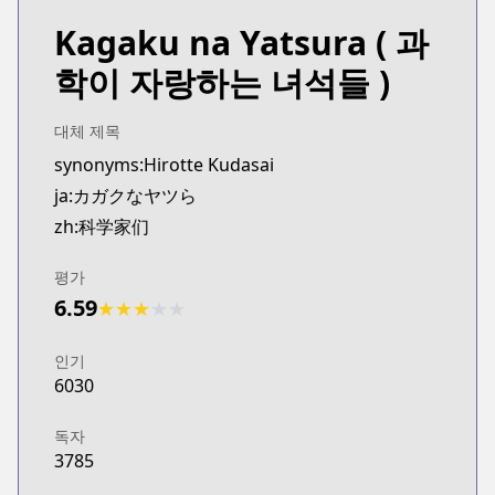
Kagaku na Yatsura
( 과
학이 자랑하는 녀석들 )
대체 제목
synonyms:Hirotte Kudasai
ja:カガクなヤツら
zh:科学家们
평가
6.59
★
★
★
★
★
인기
6030
독자
3785