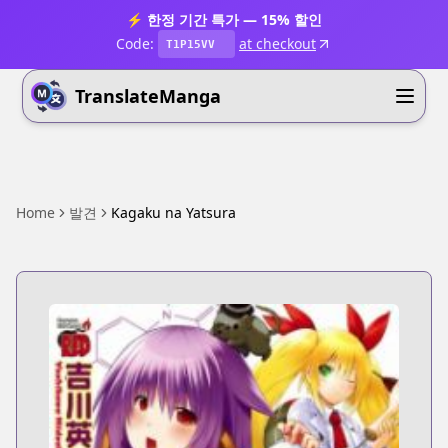
⚡ 한정 기간 특가 — 15% 할인
Code:
at checkout
T1P15VV
TranslateManga
Home
발견
Kagaku na Yatsura