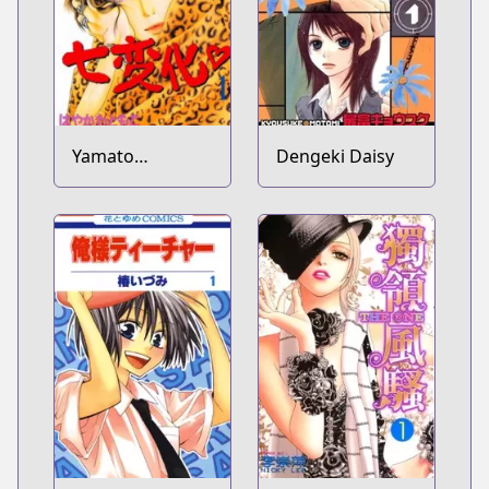
Yamato
Dengeki Daisy
Nadeshiko
Shichihenge♥