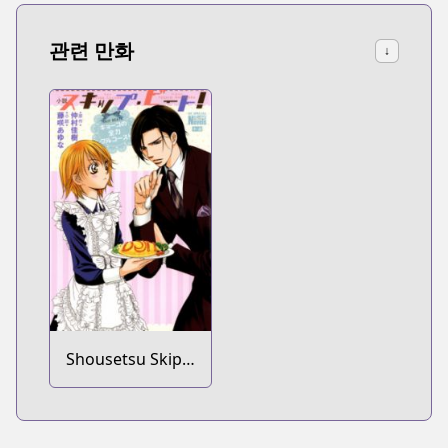
관련 만화
↓
Shousetsu Skip
Beat!: Kyouko no
Zenryoku Full
Course!