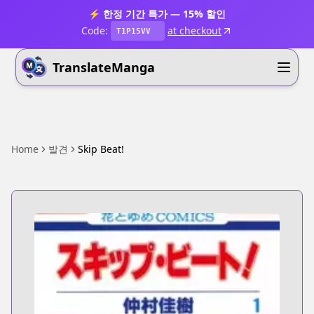
⚡ 한정 기간 특가 — 15% 할인
Code:
at checkout
T1P15VV
TranslateManga
Home
발견
Skip Beat!