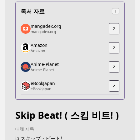
독서 자료
↓
mangadex.org
mangadex.org
mangadex.org
mangadex.org
https://mangadex.org/title/9356fa3f-9ecd-4ff7-a7
Amazon
Amazon
Amazon
Amazon
https://www.amazon.co.jp/gp/product/B078MSHV
Anime-Planet
Anime-Planet
Anime-Planet
Anime-Planet
eBookJapan
https://www.anime-planet.com/manga/skip-beat
eBookJapan
eBookJapan
eBookJapan
https://ebookjapan.yahoo.co.jp/books/161504/
Skip Beat!
( 스킵 비트! )
Kitsu
Kitsu
https://kitsu.app/manga/1388
대체 제목
MangaUpdates
ja:スキップ・ビート!