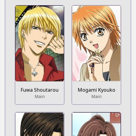
Fuwa Shoutarou
Mogami Kyouko
Main
Main