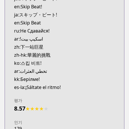
MangaUpdates
en:Skip Beat!
https://www.mangaupdates.com/series.html?id=3
ja:スキップ・ビート!
Book☆Walker
en:Skip Beat
Book☆Walker
ru:Не Сдавайся!
https://bookwalker.jp/series/16766/list
Official English
ar:!اسکیپ بیت
Official English
zh:下一站巨星
https://www.viz.com/skip-beat
zh-hk:華麗的挑戰
ko:스킵 비트!
ar:تخطي العثرات
kk:Берілме!
es-la:¡Sáltate el ritmo!
평가
8.57
★
★
★
★
★
인기
179