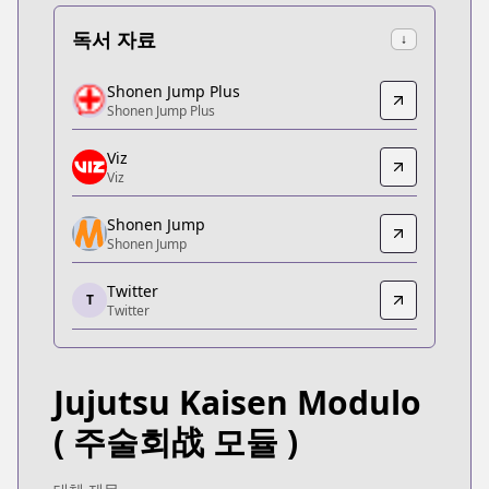
독서 자료
↓
Shonen Jump Plus
Shonen Jump Plus
Shonen Jump Plus
Shonen Jump Plus
https://shonenjumpplus.com/episode/171070949
Viz
Viz
Viz
Viz
https://www.viz.com/shonenjump/chapters/jujuts
Shonen Jump
Shonen Jump
Shonen Jump
Shonen Jump
Twitter
https://www.shonenjump.com/j/rensai/jujutsu-mo
T
Twitter
Twitter
Twitter
https://x.com/jujutsu_pr
Jujutsu Kaisen Modulo
MANGA Plus
MANGA Plus
( 주술회战 모듈 )
https://mangaplus.shueisha.co.jp/titles/100578