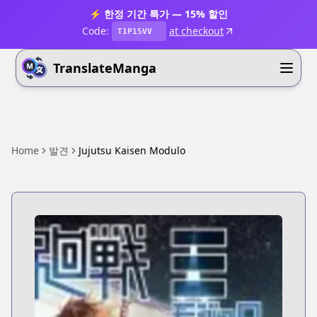
⚡ 한정 기간 특가 — 15% 할인
Code:
at checkout
T1P15VV
TranslateManga
Home
발견
Jujutsu Kaisen Modulo