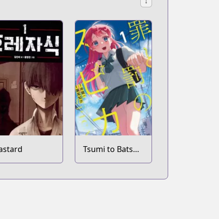
↓
astard
Tsumi to Batsu
no Spica