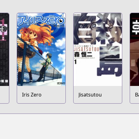
Iris Zero
Jisatsutou
B