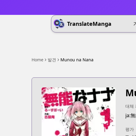
TranslateManga
Home
발견
Munou na Nana
M
대체
ja
평가