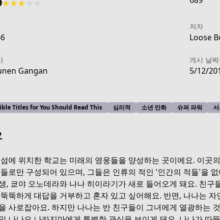
689
9
★
★
★
★
★
저자
46
Loose Bo
사
게시 날짜
unen Gangan
5/12/20
ible Titles for You Should Read This
심리적
소년 만화
슈퍼 파워
서
요
 섬에 위치한 학교는 미래의 영웅들을 양성하는 곳이에요. 이곳의
이들로만 구성되어 있으며, 그들은 인류의 적인 '인간의 적들'을 없
생, 쿄야 오노데라와 나나 히이라기가 새로 들어오게 돼요. 친구
160
무뚝뚝하게 대답을 거부하고 혼자 있고 싶어해요. 반면, 나나는 자
을 사로잡아요. 하지만 나나는 반 친구들이 그녀에게 열광하는 것
인 나나오 나카지마에게 특별한 관심을 보이게 돼요. 나나가 따뜻