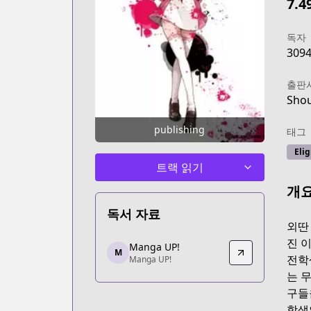
7.4
독자
309
출판
Sho
publishing
태그
Elig
트랙 읽기
개
독서 자료
외딴
Manga UP!
진 
Manga UP!
M
Manga UP!
전학
Manga UP!
https://global.manga-up.com/manga/
는 
구들
학생