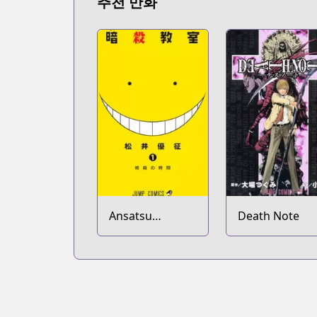
추천 만화
Ansatsu
Death Note
Kyoushitsu