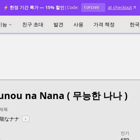
⚡ 한정 기간 특가 — 15% 할인
|
Code:
at checkout
T1P15VV
기능
친구 초대
발견
사용
가격 책정
한국
unou na Nana
( 무능한 나나 )
 제목
:無能なナナ
↓
인기