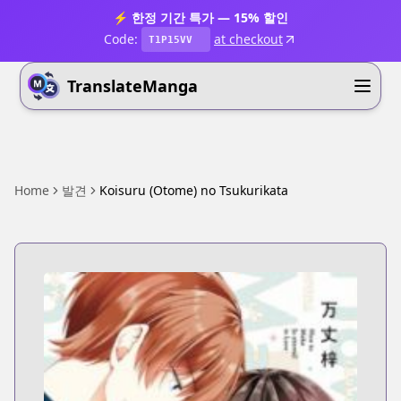
⚡ 한정 기간 특가 — 15% 할인
Code:
at checkout
T1P15VV
TranslateManga
Home
발견
Koisuru (Otome) no Tsukurikata