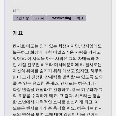
태그
소년 사랑
코미디
Crossdressing
학교
개요
켄시로 미도는 인기 있는 학생이지만, 남자임에도
불구하고 화장에 대한 비밀스러운 사랑을 가지고
있어요. 이 사실을 아는 사람은 그의 자매들과 어
린 시절 친구인 히우라 미하테뿐이에요. 켄시로는
자신의 취미를 숨기기 위해 애쓰고 있지만, 히우라
만이 그가 진정한 잠재력을 발휘할 수 있도록 도와
줄 수 있는 유일한 존재죠. 켄시로는 히우라에게
화장 연습을 해달라고 간청하고, 결국 히우라가 그
의 요청을 수락하게 돼요. 그 결과, 히우라는 평범
한 소년에서 매력적인 소녀로 변신하게 되고, 이
모습은 켄시로에게 큰 충격을 줘요. 히우라는 켄시
로의 변신을 보며 그에 대한 감정이 더욱 깊어지