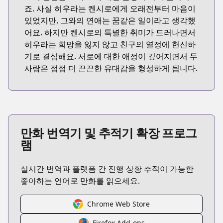
죠. 사실 히우라는 켄시로에게 오래전부터 마음이
있었지만, 그와의 연애는 꿈같은 일이라고 생각했
어요. 하지만 켄시로의 특별한 취미가 드러나면서
히우라는 희망을 잃지 않고 친구의 열정에 헌신하
기로 결심해요. 서로에 대한 애정이 깊어지면서 두
사람은 점점 더 끈끈한 유대감을 형성하게 됩니다.
만화 번역기 및 추적기 확장 프로그
램
실시간 번역과 플랫폼 간 진행 상황 추적이 가능한
좋아하는 언어로 만화를 읽으세요.
Chrome Web Store
Firefox Add-ons