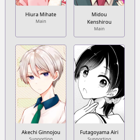
Hiura Mihate
Midou
Main
Kenshirou
Main
Akechi Ginnojou
Futagoyama Airi
Supporting
Supporting