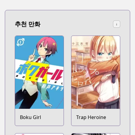
추천 만화
↓
Boku Girl
Trap Heroine