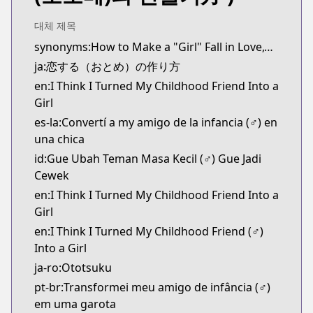
Kitsu
https://kitsu.app/manga/56100
대체 제목
CDJapan
synonyms:How to Make a "Girl" Fall in Love,Osananajimi (♂) wo Onnanoko ni Shiteshimatta Hanashi,I Turned My Childhood Friend (♂) Into a Girl,How to Make (a Otome) in Love
CDJapan
ja:恋する（おとめ）の作り方
https://www.anime-planet.com/manga/https://ww
en:I Think I Turned My Childhood Friend Into a
MangaUpdates
Girl
MangaUpdates
es-la:Convertí a my amigo de la infancia (♂) en
https://www.mangaupdates.com/series.html?id=1
una chica
Book☆Walker
id:Gue Ubah Teman Masa Kecil (♂) Gue Jadi
Book☆Walker
Cewek
https://bookwalker.jp/series/264391/list
Official English
en:I Think I Turned My Childhood Friend Into a
Official English
Girl
https://sevenseasentertainment.com/series/i-think-
en:I Think I Turned My Childhood Friend (♂)
Into a Girl
ja-ro:Ototsuku
pt-br:Transformei meu amigo de infância (♂)
em uma garota