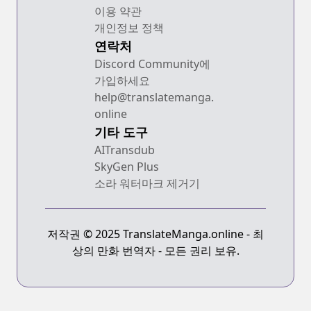
이용 약관
개인정보 정책
연락처
Discord Community에
가입하세요
help@translatemanga.
online
기타 도구
AITransdub
SkyGen Plus
소라 워터마크 제거기
저작권 © 2025 TranslateManga.online - 최
상의 만화 번역자 - 모든 권리 보유.