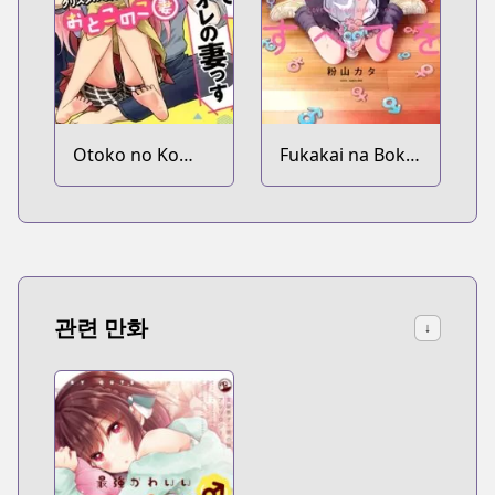
Otoko no Ko
Fukakai na Boku
Tsuma
no Subete wo
관련 만화
↓