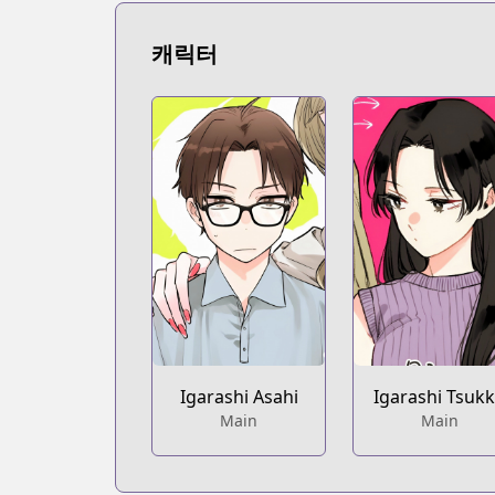
https://www.mangaupdates.com/serie
Book☆Walker
캐릭터
Book☆Walker
https://bookwalker.jp/series/456923/lis
Igarashi Asahi
Igarashi Tsuk
Main
Main