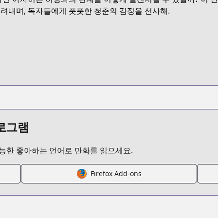
MJWC3
그려내며, 독자들에게 풋풋한 청춘의 감정을 선사해.
/ane-no-tomodachi
/818437
07041237644941
프로그램
가능한 좋아하는 언어로 만화를 읽으세요.
Firefox Add-ons
/https://www.cdjapan.co.jp/product/NEOBK-2948386