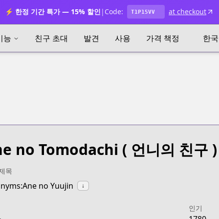
⚡ 한정 기간 특가 — 15% 할인
|
Code:
at checkout
T1P15VV
기능
친구 초대
발견
사용
가격 책정
한국
e no Tomodachi
( 언니의 친구 )
 제목
nyms:Ane no Yuujin
↓
인기