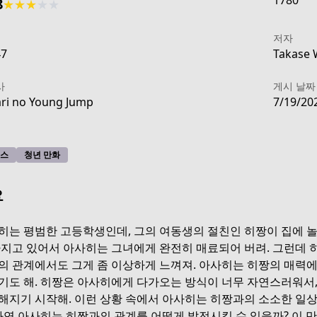
1780
8
★
★
★
★
★
저자
47
Takase 
사
게시 날짜
ri no Young Jump
7/19/20
스
청년 만화
요
히는 평범한 고등학생인데, 그의 여동생의 절친인 히짱이 집에 놀러
가지고 있어서 아사히는 그녀에게 완전히 매료되어 버려. 그런데 
의 관계에서도 그게 좀 이상하게 느껴져. 아사히는 히짱의 매력에
583e-423e-9cd7-abcd6f761f53
기도 해. 히짱은 아사히에게 다가오는 방식이 너무 자연스러워서
해지기 시작해. 이런 상황 속에서 아사히는 히짱과의 소소한 일
 과연 아사히는 히짱과의 관계를 어떻게 발전시킬 수 있을까? 이