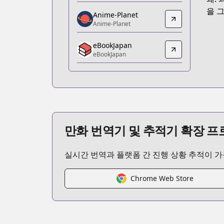
https://www.amazon.co.jp/dp/B0CZL
을 
Anime-Planet
Anime-Planet
Anime-Planet
Anime-Planet
eBookJapan
https://www.anime-planet.com/manga
eBookJapan
eBookJapan
eBookJapan
https://ebookjapan.yahoo.co.jp/books
Official Raw
Official Raw
https://tonarinoyj.jp/episode/100446
만화 번역기 및 추적기 확장 
Kitsu
Kitsu
실시간 번역과 플랫폼 간 진행 상황 추적이 
https://kitsu.app/manga/71334
CDJapan
CDJapan
Chrome Web Store
https://www.anime-planet.com/manga
MangaUpdates
MangaUpdates