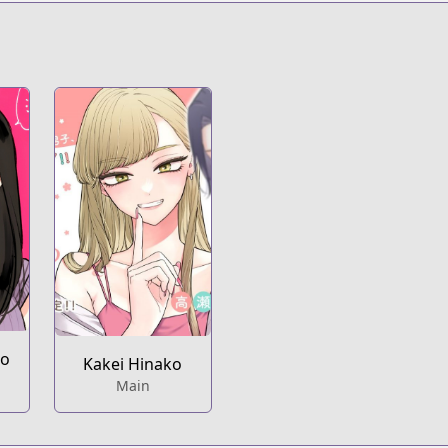
s.html?id=shkohbv
t
ko
Kakei Hinako
Main