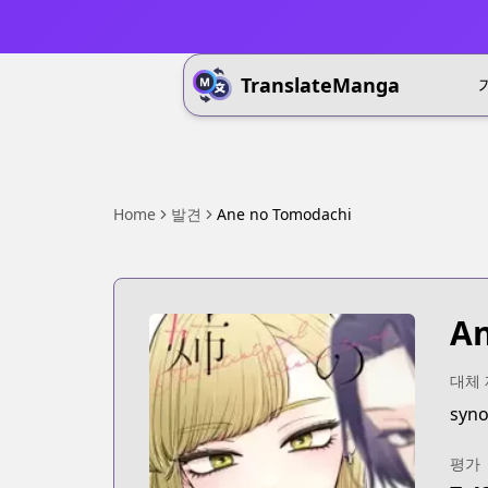
TranslateManga
Home
발견
Ane no Tomodachi
An
대체
syno
평가