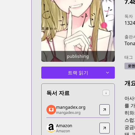
7.4
독자
132
출판
Tona
publishing
태그
로맨
트랙 읽기
개
독서 자료
↓
아사
mangadex.org
를 
mangadex.org
mangadex.org
히와
mangadex.org
https://mangadex.org/title/1d330951-
스럽
Amazon
Amazon
궁금
Amazon
Amazon
돼.