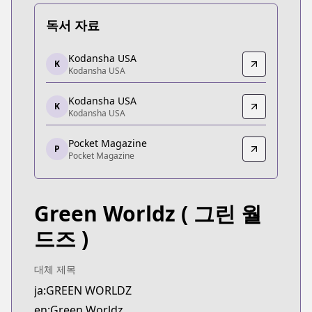
독서 자료
Kodansha USA
Kodansha USA
K
Kodansha USA
Kodansha USA
https://kodansha.us/series/green-worldz/
Kodansha USA
Kodansha USA
K
Kodansha USA
Kodansha USA
https://kc.kodansha.co.jp/title?code=1000006701
Pocket Magazine
P
Pocket Magazine
Pocket Magazine
Pocket Magazine
https://pocket.shonenmagazine.com/episode/10
Green Worldz
( 그린 월
드즈 )
대체 제목
ja:GREEN WORLDZ
en:Green Worldz