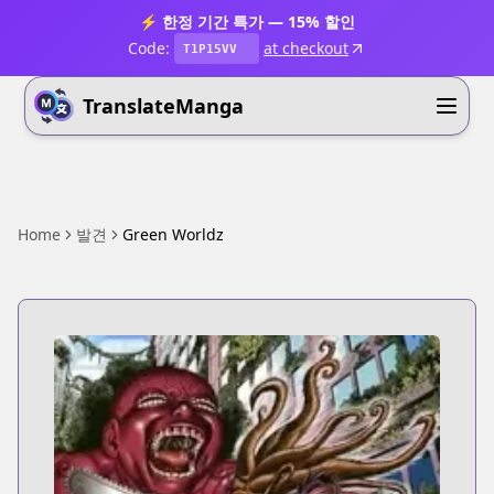
⚡ 한정 기간 특가 — 15% 할인
Code:
at checkout
T1P15VV
TranslateManga
Home
발견
Green Worldz