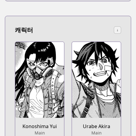
캐릭터
↓
Konoshima Yui
Urabe Akira
Main
Main