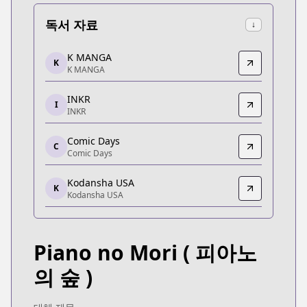
독서 자료
↓
K MANGA
K MANGA
K
K MANGA
K MANGA
https://kmanga.kodansha.com/title/10272/episod
INKR
INKR
I
INKR
INKR
https://comics.inkr.com/title/2098-forest-of-piano
Comic Days
C
Comic Days
Comic Days
Comic Days
Kodansha USA
https://comic-days.com/volume/13932016480030
K
Kodansha USA
Kodansha USA
Kodansha USA
https://morning.kodansha.co.jp/c/pianonomori.ht
Piano no Mori
( 피아노
Kodansha USA
Kodansha USA
의 숲 )
https://kodansha.us/series/forest-of-piano/