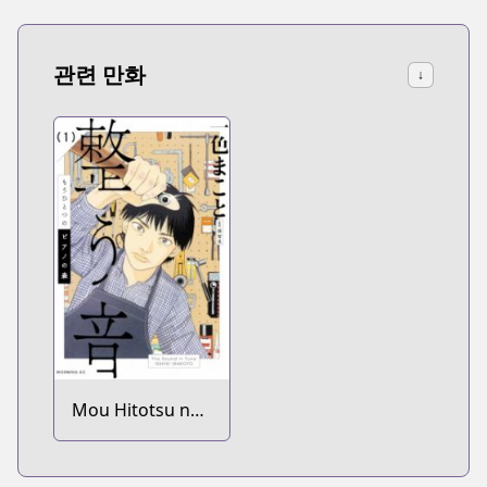
관련 만화
↓
Mou Hitotsu no
Piano no Mori:
Totonou Oto