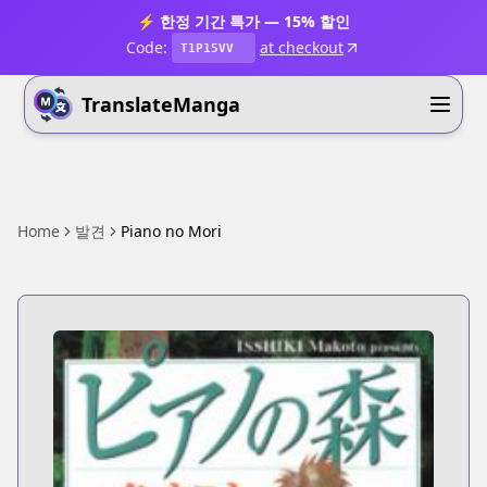
⚡ 한정 기간 특가 — 15% 할인
Code:
at checkout
T1P15VV
TranslateManga
Home
발견
Piano no Mori