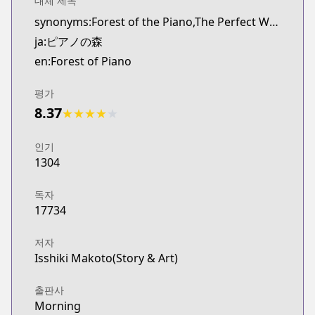
대체 제목
synonyms:Forest of the Piano,The Perfect World of Kai
ja:ピアノの森
en:Forest of Piano
평가
8.37
★
★
★
★
★
인기
1304
독자
17734
저자
Isshiki Makoto(Story & Art)
출판사
Morning