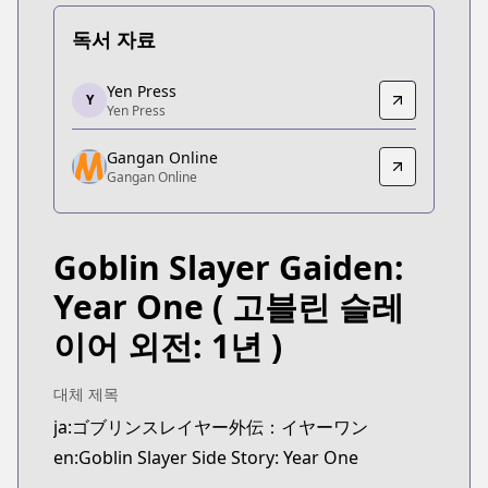
독서 자료
Yen Press
Yen Press
Y
Yen Press
Yen Press
https://yenpress.com/series/goblin-slayer-side-s
Gangan Online
Gangan Online
Gangan Online
Gangan Online
https://www.ganganonline.com/contents/goblinyo
Goblin Slayer Gaiden:
Year One
( 고블린 슬레
이어 외전: 1년 )
대체 제목
ja:ゴブリンスレイヤー外伝：イヤーワン
en:Goblin Slayer Side Story: Year One