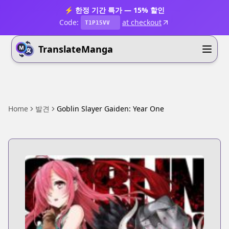
⚡ 한정 기간 특가 — 15% 할인
Code:
at checkout
T1P15VV
TranslateManga
Home
발견
Goblin Slayer Gaiden: Year One