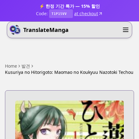
⚡ 한정 기간 특가 — 15% 할인
Code:
at checkout
T1P15VV
TranslateManga
Home
발견
Kusuriya no Hitorigoto: Maomao no Koukyuu Nazotoki Techou