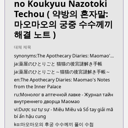
no Koukyuu Nazotoki
MangaUpdates
MangaUpdates
Techou
( 약방의 혼자말:
https://www.mangaupdates.com/series.html?id=u
마오마오의 궁중 수수께끼
novelUpdates
novelUpdates
해결 노트 )
https://www.novelupdates.com/series/kusuriya-no
Book☆Walker
대체 제목
Book☆Walker
synonyms:The Apothecary Diaries: Maomao's Notes from the Inner Palace
https://bookwalker.jp/series/149254/list
ja:薬屋のひとりごと 猫猫の後宮謎解き手帳
ja:薬屋のひとりごと～猫猫の後宮謎解き手帳～
en:The Apothecary Diaries: Maomao's Notes
from the Inner Palace
ru:Монолог в аптечной лавке - Журнал тайн
внутреннего дворца Маомао
vi:Dược sư tự sự - Miêu Miêu và Sổ tay giải mã
bí ẩn hậu cung
ko:마오마오의 후궁 수수께끼 풀이 수첩