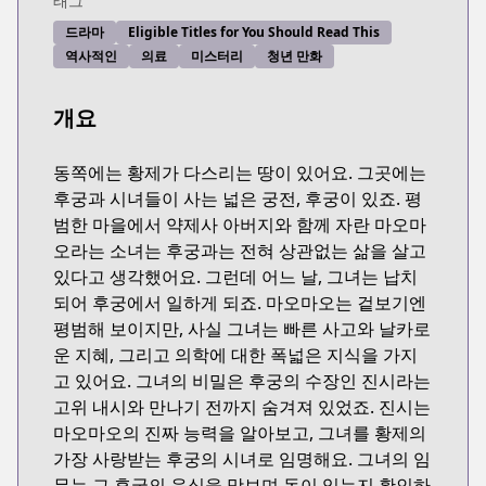
태그
드라마
Eligible Titles for You Should Read This
역사적인
의료
미스터리
청년 만화
개요
동쪽에는 황제가 다스리는 땅이 있어요. 그곳에는
후궁과 시녀들이 사는 넓은 궁전, 후궁이 있죠. 평
범한 마을에서 약제사 아버지와 함께 자란 마오마
오라는 소녀는 후궁과는 전혀 상관없는 삶을 살고
있다고 생각했어요. 그런데 어느 날, 그녀는 납치
되어 후궁에서 일하게 되죠. 마오마오는 겉보기엔
평범해 보이지만, 사실 그녀는 빠른 사고와 날카로
운 지혜, 그리고 의학에 대한 폭넓은 지식을 가지
고 있어요. 그녀의 비밀은 후궁의 수장인 진시라는
고위 내시와 만나기 전까지 숨겨져 있었죠. 진시는
마오마오의 진짜 능력을 알아보고, 그녀를 황제의
가장 사랑받는 후궁의 시녀로 임명해요. 그녀의 임
무는 그 후궁의 음식을 맛보며 독이 있는지 확인하