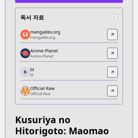
독서 자료
↓
mangadex.org
mangadex.org
mangadex.org
mangadex.org
https://mangadex.org/title/8c1d7d0c-e0b7-4170-
Anime-Planet
Anime-Planet
Anime-Planet
Anime-Planet
https://www.anime-planet.com/manga/the-apothec
bl
b
bl
bl
bl
Official Raw
493435
Official Raw
Official Raw
Official Raw
https://www.sunday-webry.com/episode/3269754
Kusuriya no
Kitsu
Kitsu
Hitorigoto: Maomao
https://kitsu.app/manga/51635