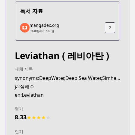
독서 자료
mangadex.org
mangadex.org
mangadex.org
mangadex.org
https://mangadex.org/title/274a8e39-71a8-4bd2-a
Leviathan
( 레비아탄 )
대체 제목
synonyms:DeepWater,Deep Sea Water,Simhaesu
ja:심해수
en:Leviathan
평가
8.33
★
★
★
★
★
인기