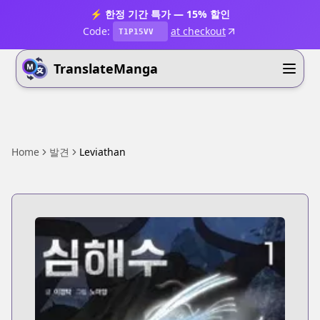
⚡ 한정 기간 특가 — 15% 할인
Code:
at checkout
T1P15VV
TranslateManga
Home
발견
Leviathan