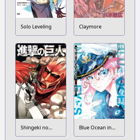
Solo Leveling
Claymore
Shingeki no
Blue Ocean in
Kyojin
the Eyes