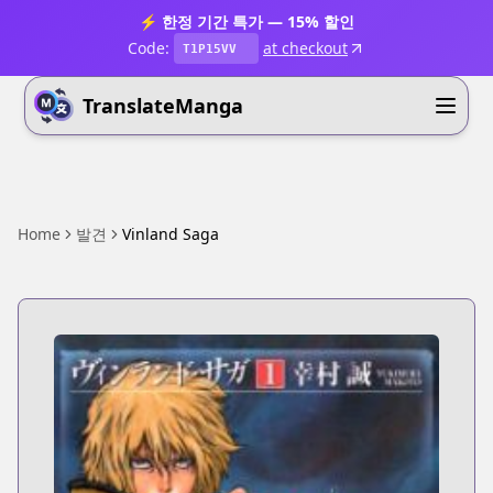
⚡ 한정 기간 특가 — 15% 할인
Code:
at checkout
T1P15VV
TranslateManga
Home
발견
Vinland Saga