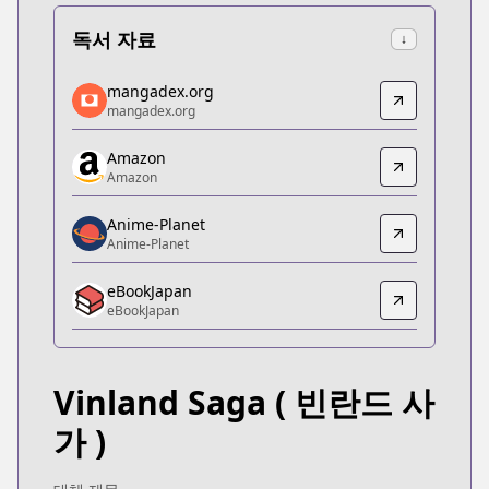
독서 자료
↓
mangadex.org
mangadex.org
mangadex.org
mangadex.org
https://mangadex.org/title/5d1fc77e-706a-4fc5-b
Amazon
Amazon
Amazon
Amazon
https://www.amazon.co.jp/dp/B074C9PB88
Anime-Planet
Anime-Planet
Anime-Planet
Anime-Planet
eBookJapan
https://www.anime-planet.com/manga/vinland-sa
eBookJapan
eBookJapan
eBookJapan
https://ebookjapan.yahoo.co.jp/books/107593/
Vinland Saga
( 빈란드 사
Official Raw
Official Raw
가 )
https://pocket.shonenmagazine.com/episode/10
Kitsu