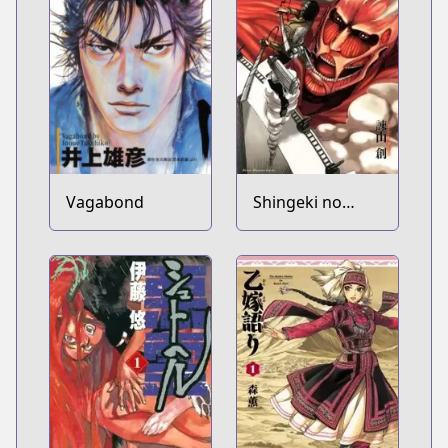
Vagabond
Shingeki no
Kyojin