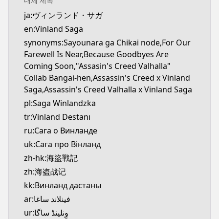
대체 제목
Kitsu
ja:ヴィンランド・サガ
https://kitsu.app/manga/1456
en:Vinland Saga
CDJapan
CDJapan
synonyms:Sayounara ga Chikai node,For Our
https://www.anime-planet.com/manga/https://ww
Farewell Is Near,Because Goodbyes Are
MangaUpdates
Coming Soon,"Assasin's Creed Valhalla"
MangaUpdates
Collab Bangai-hen,Assassin's Creed x Vinland
https://www.mangaupdates.com/series.html?id=1
Saga,Assassin's Creed Valhalla x Vinland Saga
Book☆Walker
pl:Saga Winlandzka
Book☆Walker
tr:Vinland Destanı
https://bookwalker.jp/series/3555/list
ru:Сага о Винланде
Official English
uk:Сага про Вінланд
Official English
zh-hk:海盜戰記
https://comics.inkr.com/title/2107-vinland-saga
zh:海盗战记
kk:Винланд дастаны
ar:فينلاند ساغا
ur:وِنلینڈ ساگا