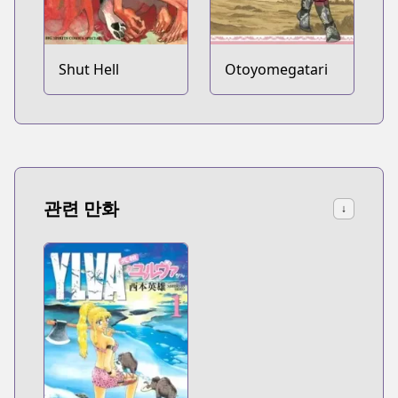
Shut Hell
Otoyomegatari
관련 만화
↓