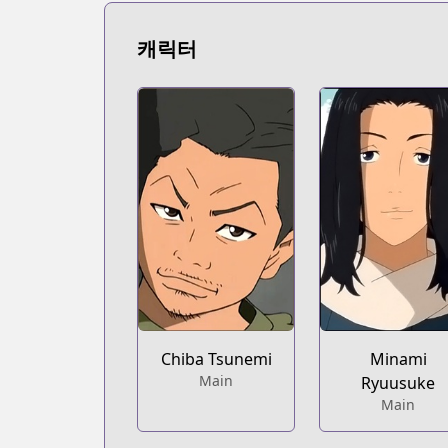
https://bookwalker.jp/series/502830
Official English
캐릭터
Official English
https://comics.inkr.com/title/2104-beck
Coolmic
Coolmic
https://coolmic.me/titles/5072
Kodansha
Kodansha
https://kodansha.us/series/beck/
Chiba Tsunemi
Minami
Main
Ryuusuke
Main