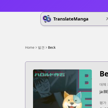
TranslateManga
Home
발견
Beck
B
대체
ja:B
평가