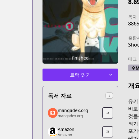
8.6
독자
886
출판
Shou
finished
태그
수상
트랙 읽기
개
독서 자료
↓
유키
mangadex.org
비로
mangadex.org
mangadex.org
것들
mangadex.org
https://mangadex.org/title/4cf9b503-
되기
Amazon
Amazon
포기
Amazon
Amazon
레가