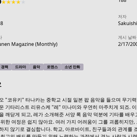
188
9
★
★
★
★
★
저자
58
Sakuishi
사
게시 날짜
nen Magazine (Monthly)
2/17/20
 경력
드라마
음악
로맨스
소년 만화
요
오 "코유키" 타나카는 중학교 시절 일본 팝 음악을 들으며 무기력
운 기타리스트 리유스케 "레" 미나미와 우연히 마주치게 되죠. 
을 깨닫게 되고, 레가 소개해준 서양 록 음악 덕분에 기타를 배우
439a-48f7-9fc5-21831087a421
 위한 여정은 쉽지 않아요. 여러 가지 어려움이 그를 괴롭히지만,
하지 않기로 결심합니다. 학교, 아르바이트, 친구들과의 관계를 조
 최고의 밴드를 만들기 위해 노력하는 과정에서 겪는 사랑과 시련