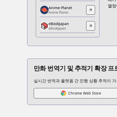
https://www.amazon.co.jp/dp/B0DPT
열정
Anime-Planet
Anime-Planet
Anime-Planet
Anime-Planet
eBookJapan
https://www.anime-planet.com/manga
eBookJapan
eBookJapan
eBookJapan
https://ebookjapan.yahoo.co.jp/books
Official Raw
Official Raw
https://comic-days.com/episode/108
만화 번역기 및 추적기 확장 
Kitsu
Kitsu
실시간 번역과 플랫폼 간 진행 상황 추적이 
https://kitsu.app/manga/354
MangaUpdates
MangaUpdates
Chrome Web Store
https://www.mangaupdates.com/serie
Book☆Walker
Book☆Walker