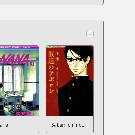
↓
ana
Sakamichi no
Apollon