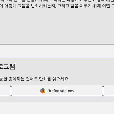
TXD4P
이 어떻게 그들을 변화시키는지, 그리고 꿈을 이루기 위해 어떤 
/beck-mongolian-chop-squad
/868015/
34108156634556875
프로그램
가능한 좋아하는 언어로 만화를 읽으세요.
Firefox Add-ons
s.html?id=49