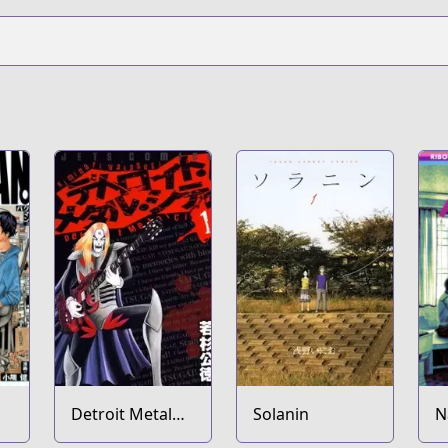
Detroit Metal
Solanin
N
City