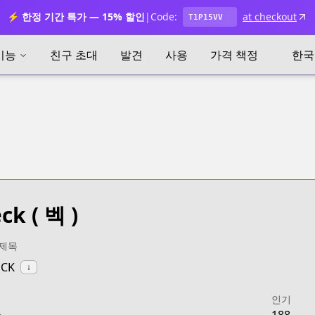
⚡ 한정 기간 특가 — 15% 할인
|
Code:
at checkout
T1P15VV
기능
친구 초대
발견
사용
가격 책정
한국
eck
( 벡 )
 제목
ECK
↓
인기