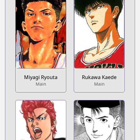
Miyagi Ryouta
Rukawa Kaede
Main
Main