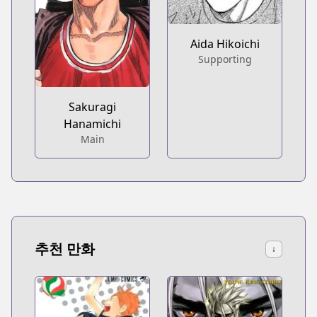
Aida Hikoichi
Supporting
Sakuragi
Hanamichi
Main
추천 만화
↓