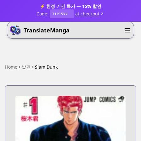
⚡ 한정 기간 특가 — 15% 할인
Code:
at checkout
T1P15VV
TranslateManga
Home
발견
Slam Dunk