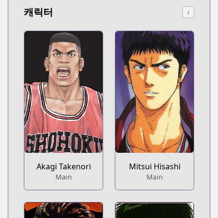
캐릭터
↓
Akagi Takenori
Mitsui Hisashi
Main
Main