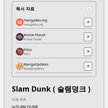
독서 자료
↓
mangadex.org
mangadex.org
mangadex.org
mangadex.org
https://mangadex.org/title/319df2e2-e6a6-4e3a-a
Anime-Planet
Anime-Planet
Anime-Planet
Anime-Planet
https://www.anime-planet.com/manga/slam-dunk
Kitsu
Kitsu
Kitsu
Kitsu
MangaUpdates
https://kitsu.app/manga/133
MangaUpdates
MangaUpdates
MangaUpdates
https://www.mangaupdates.com/series.html?id=9
Slam Dunk
( 슬램덩크 )
Book☆Walker
Book☆Walker
https://bookwalker.jp/series/528926/list
대체 제목
Official English
ja:SLAM DUNK