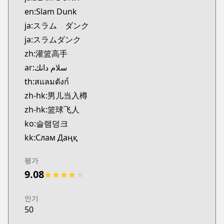
Official English
en:Slam Dunk
https://www.viz.com/slam-dunk
ja:スラム ダンク
ja:スラムダンク
zh:灌篮高手
ar:سلام دانك
th:สแลมดังก์
zh-hk:男儿当入樽
zh-hk:篮球飞人
ko:슬램덩크
kk:Слам Даңқ
평가
9.08
★
★
★
★
★
인기
50