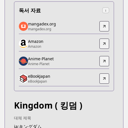
독서 자료
↓
mangadex.org
mangadex.org
mangadex.org
mangadex.org
https://mangadex.org/title/077a3fed-1634-424f-b
Amazon
Amazon
Amazon
Amazon
https://www.amazon.co.jp/dp/B07GX5ZWRX
Anime-Planet
Anime-Planet
Anime-Planet
Anime-Planet
eBookJapan
https://www.anime-planet.com/manga/kingdom
eBookJapan
eBookJapan
eBookJapan
https://ebookjapan.yahoo.co.jp/books/132898
Kingdom
( 킹덤 )
Official Raw
Official Raw
https://youngjump.jp/kingdom
대체 제목
Kitsu
ja:キングダム