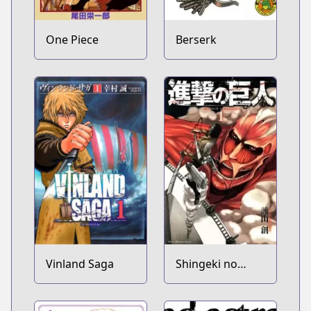
One Piece
Berserk
Vinland Saga
Shingeki no
Kyojin