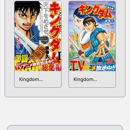
Kingdom
Kingdom
Soushuuhen
Bangai-hen