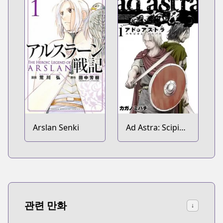
Arslan Senki
Ad Astra: Scipio
to Hannibal
관련 만화
↓