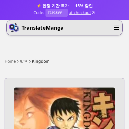
⚡ 한정 기간 특가 — 15% 할인
Code:
at checkout
T1P15VV
TranslateManga
Home
발견
Kingdom