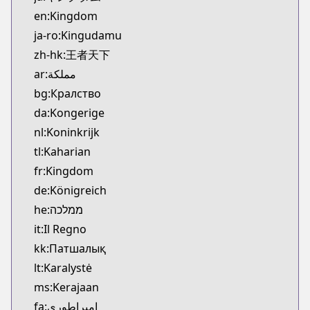
Kitsu
en:Kingdom
https://kitsu.app/manga/3480
ja-ro:Kingudamu
CDJapan
zh-hk:王者天下
CDJapan
ar:مملكة
https://www.anime-planet.com/manga/https://ww
MangaUpdates
bg:Кралство
MangaUpdates
da:Kongerige
https://www.mangaupdates.com/series.html?id=1
nl:Koninkrijk
Book☆Walker
tl:Kaharian
Book☆Walker
fr:Kingdom
https://bookwalker.jp/series/12466
de:Königreich
Official Site
Official Site
he:ממלכה
https://www.meian-editions.fr/meian/licence/kin
it:Il Regno
kk:Патшалық
lt:Karalystė
ms:Kerajaan
fa:امپراطوری