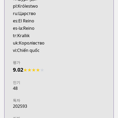
pl:Królestwo
ru:Царство
es:El Reino
es-la:Reino
tr:Krallık
uk:Королівство
vi:Chiến quốc
평가
9.02
★
★
★
★
★
인기
48
독자
202593