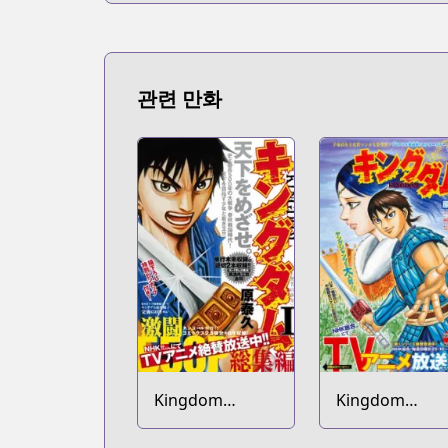
관련 만화
Kingdom
Kingdom
Soushuuhen
Bangai-hen