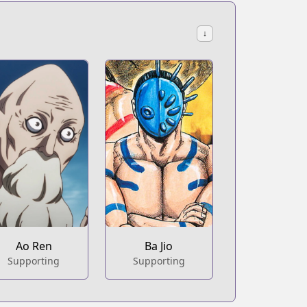
↓
Ao Ren
Ba Jio
Supporting
Supporting