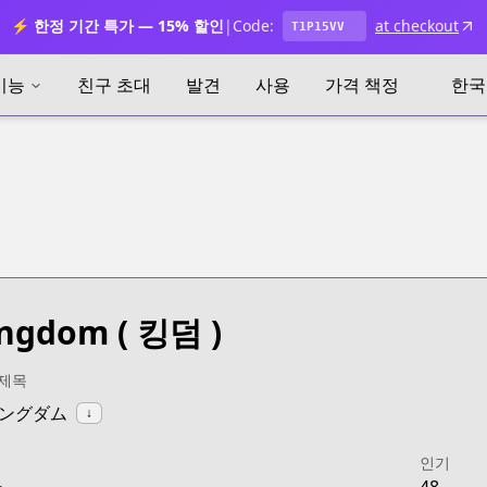
⚡ 한정 기간 특가 — 15% 할인
|
Code:
at checkout
T1P15VV
기능
친구 초대
발견
사용
가격 책정
한국
ingdom
( 킹덤 )
 제목
:キングダム
↓
인기