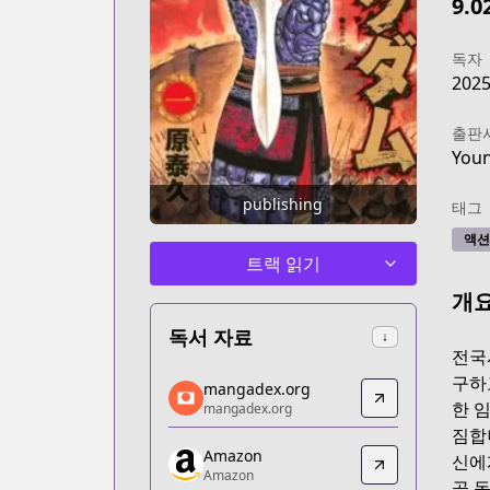
9.0
독자
202
출판
You
publishing
태그
액션
트랙 읽기
개
독서 자료
↓
전국
mangadex.org
구하
mangadex.org
mangadex.org
한 
mangadex.org
https://mangadex.org/title/077a3fed-
짐합
Amazon
Amazon
신에
Amazon
Amazon
곧 