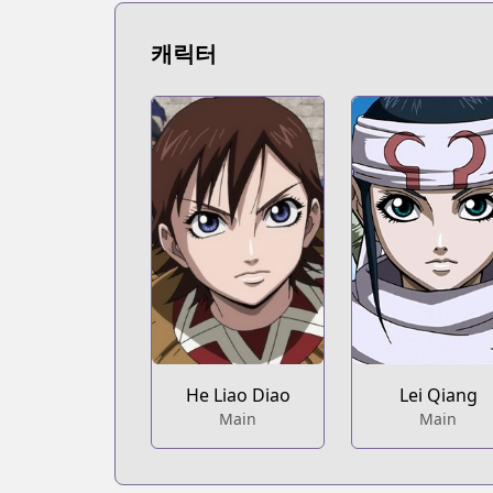
https://www.mangaupdates.com/serie
Book☆Walker
캐릭터
Book☆Walker
https://bookwalker.jp/series/12466
Official Site
Official Site
https://www.meian-editions.fr/meian/
He Liao Diao
Lei Qiang
Main
Main