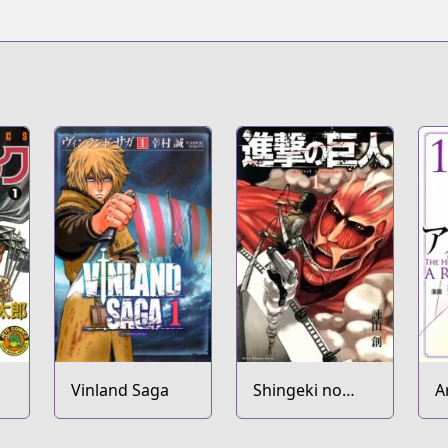
Vinland Saga
Shingeki no
A
Kyojin