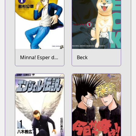
Minna! Esper da
Beck
yo!