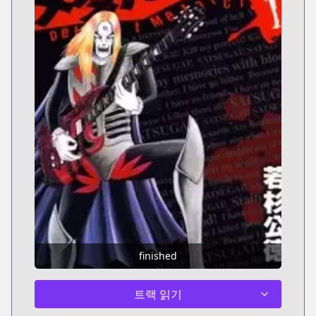
finished
트랙 읽기