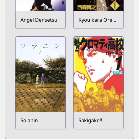
Angel Densetsu
Kyou kara Ore
wa!!
Solanin
Sakigake!!
Cromartie
Koukou