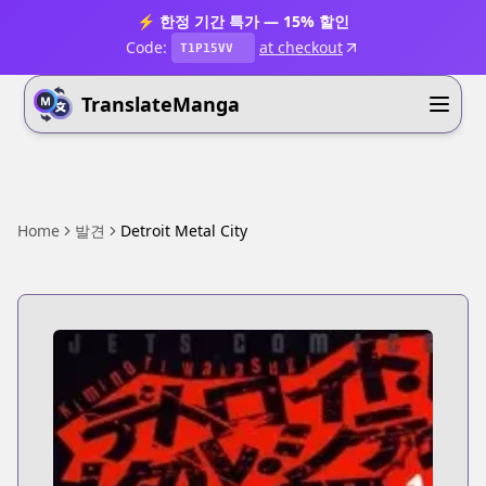
⚡ 한정 기간 특가 — 15% 할인
Code:
at checkout
T1P15VV
TranslateManga
Home
발견
Detroit Metal City