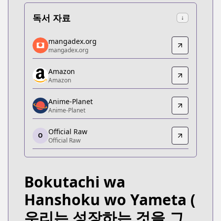
독서 자료
↓
mangadex.org
mangadex.org
mangadex.org
mangadex.org
https://mangadex.org/title/202d0eaf-df73-4368-
Amazon
Amazon
Amazon
Amazon
https://www.amazon.co.jp/gp/product/B095Y9BJC
Anime-Planet
Anime-Planet
Anime-Planet
Anime-Planet
Official Raw
https://www.anime-planet.com/manga/bokutachi
O
Official Raw
Official Raw
Official Raw
https://pocket.shonenmagazine.com/episode/13
Bokutachi wa
Kitsu
Kitsu
Hanshoku wo Yameta
(
https://kitsu.app/manga/bokutachi-wa-hanshoku
우리는 성장하는 것을 그
MangaUpdates