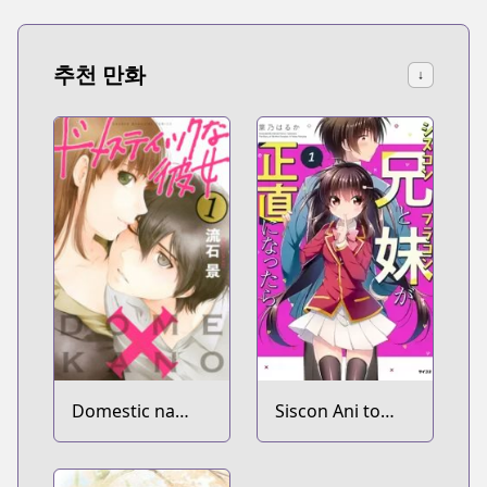
추천 만화
↓
Domestic na
Siscon Ani to
Kanojo
Brocon Imouto
ga Shoujiki ni