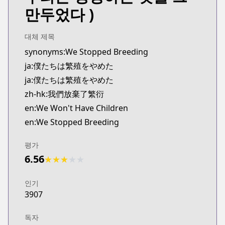
MangaUpdates
만두었다 )
https://www.mangaupdates.com/series.html?id=1
Book☆Walker
대체 제목
Book☆Walker
synonyms:We Stopped Breeding
https://bookwalker.jp/series/292196/list
ja:僕たちは繁殖をやめた
ja:僕たちは繁殖をやめた
zh-hk:我們放棄了繁衍
en:We Won't Have Children
en:We Stopped Breeding
평가
6.56
★
★
★
★
★
인기
3907
독자