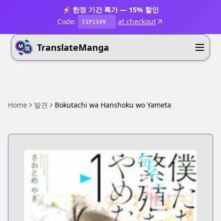
⚡ 한정 기간 특가 — 15% 할인
Code:
at checkout
T1P15VV
TranslateManga
Home
발견
Bokutachi wa Hanshoku wo Yameta