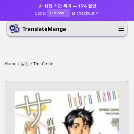
⚡ 한정 기간 특가 — 15% 할인
Code:
at checkout
T1P15VV
TranslateManga
Home
발견
The Circle