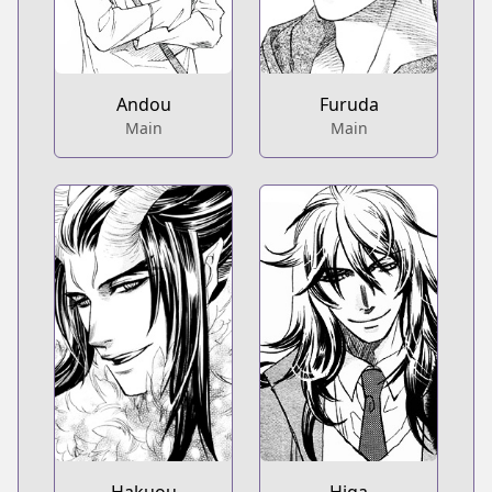
Andou
Furuda
Main
Main
Hakuou
Higa