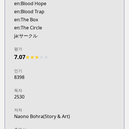
en:Blood Hope
en:Blood Trap
en:The Box
en:The Circle
ja:サークル
평가
7.07
★
★
★
★
★
인기
8398
독자
2530
저자
Naono Bohra(Story & Art)