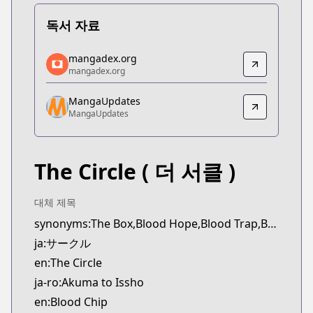
독서 자료
mangadex.org
mangadex.org
mangadex.org
mangadex.org
https://mangadex.org/title/7838ec0f-6dee-4316-8
MangaUpdates
MangaUpdates
MangaUpdates
MangaUpdates
https://www.mangaupdates.com/series.html?id=4
The Circle
( 더 서클 )
대체 제목
synonyms:The Box,Blood Hope,Blood Trap,Blood Chip,Akuma to Issho
ja:サークル
en:The Circle
ja-ro:Akuma to Issho
en:Blood Chip