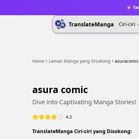
⚡ Ta
TranslateManga
Ciri-ciri
Home
Laman Manga yang Disokong
asuracomic
asura comic
Dive into Captivating Manga Stories!
4.2
TranslateManga Ciri-ciri yang Disokong: