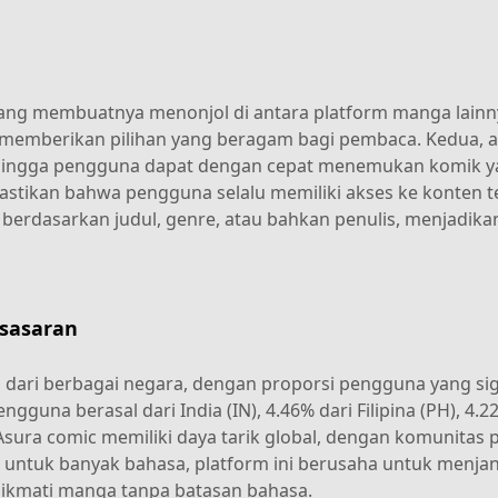
 yang membuatnya menonjol di antara platform manga lainn
 memberikan pilihan yang beragam bagi pembaca. Kedua, a
ngga pengguna dapat dengan cepat menemukan komik yang 
ikan bahwa pengguna selalu memiliki akses ke konten ter
erdasarkan judul, genre, atau bahkan penulis, menjadik
 sasaran
ari berbagai negara, dengan proporsi pengguna yang signi
ngguna berasal dari India (IN), 4.46% dari Filipina (PH), 4.
 Asura comic memiliki daya tarik global, dengan komunita
untuk banyak bahasa, platform ini berusaha untuk menja
kmati manga tanpa batasan bahasa.