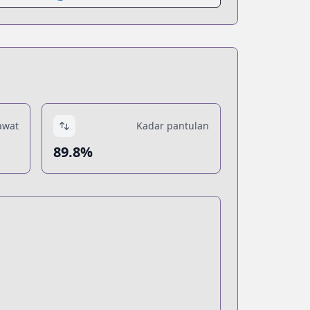
awat
Kadar pantulan
89.8%