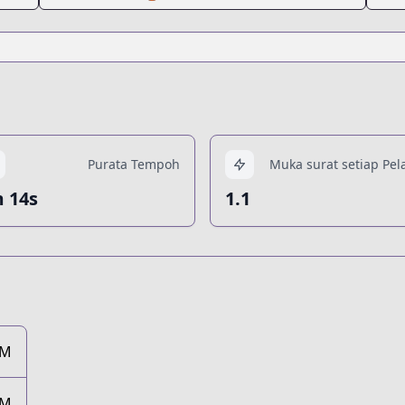
Purata Tempoh
Muka surat setiap Pel
 14s
1.1
a
2M
2M