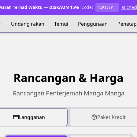
waran Terhad Waktu — DISKAUN 15%
|
Code:
at chec
T1P15VV
Undang rakan
Temui
Penggunaan
Penetap
Rancangan & Harga
Rancangan Penterjemah Manga Manga
Langganan
Paket Kredit