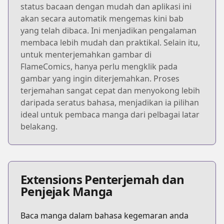
status bacaan dengan mudah dan aplikasi ini
akan secara automatik mengemas kini bab
yang telah dibaca. Ini menjadikan pengalaman
membaca lebih mudah dan praktikal. Selain itu,
untuk menterjemahkan gambar di
FlameComics, hanya perlu mengklik pada
gambar yang ingin diterjemahkan. Proses
terjemahan sangat cepat dan menyokong lebih
daripada seratus bahasa, menjadikan ia pilihan
ideal untuk pembaca manga dari pelbagai latar
belakang.
Extensions Penterjemah dan
Penjejak Manga
Baca manga dalam bahasa kegemaran anda