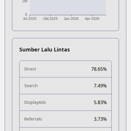
Sumber Lalu Lintas
78.65%
Direct
7.49%
Search
5.83%
DisplayAds
3.73%
Referrals