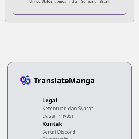
TranslateManga
Legal
Ketentuan dan Syarat
Dasar Privasi
Kontak
Sertai Discord